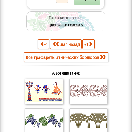
Похожи на этот:
Цветочный пейсли А
-1
шаг назад
+1
Все трафареты этнических бордюров
А вот еще такие: