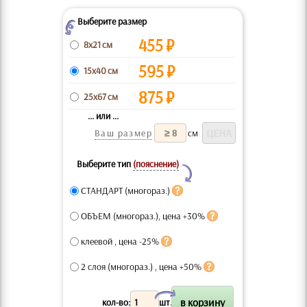
Выберите размер
Z
455
₽
8x21 см
595
₽
15x40 см
875
₽
25x67 см
... или ...
Ваш размер
см
Выберите тип
(пояснение)
Y
СТАНДАРТ (многораз.)
ОБЪЕМ (многораз.), цена +30%
клеевой , цена -25%
2 слоя (многораз.) , цена +50%
X
кол-во:
шт.