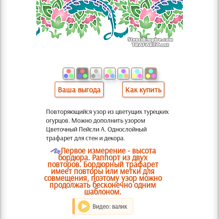
Ваша выгода
Как купить
Повторяющийся узор из цветущих турецких
огурцов. Можно дополнить узором
Цветочный Пейсли А. Однослойный
трафарет для стен и декора.
O
Первое измерение - высота
бордюра. Раппорт из двух
повторов. Бордюрный трафарет
имеет повторы или метки для
совмещения, поэтому узор можно
продолжать бесконечно одним
шаблоном.
Видео: валик