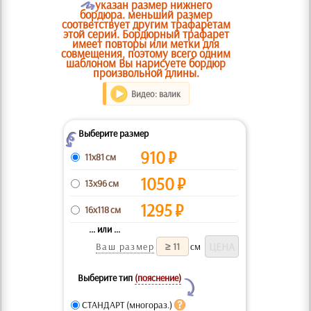
O
указан размер нижнего
бордюра. меньший размер
соответствует другим трафаретам
этой серии. Бордюрный трафарет
имеет повторы или метки для
совмещения, поэтому всего одним
шаблоном Вы нарисуете бордюр
произвольной длины.
Видео: валик
Выберите размер
Z
910
₽
11x81 см
1050
₽
13x96 см
1295
₽
16x118 см
... или ...
Ваш размер
см
Выберите тип
(пояснение)
Y
СТАНДАРТ (многораз.)