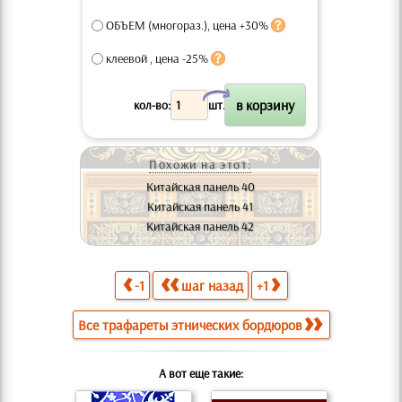
ОБЪЕМ (многораз.), цена +30%
клеевой , цена -25%
X
кол-во:
шт.
Похожи на этот:
Китайская панель 40
Китайская панель 41
Китайская панель 42
-1
шаг назад
+1
Все трафареты этнических бордюров
А вот еще такие: