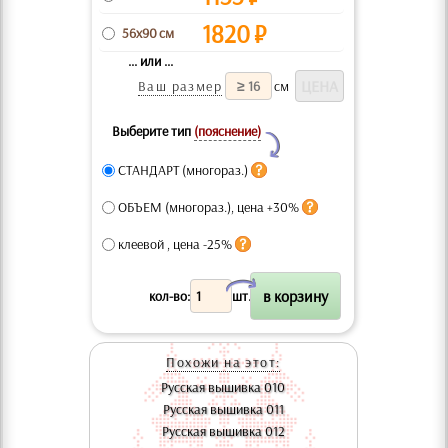
1820
₽
56x90 см
... или ...
Ваш размер
см
Выберите тип
(пояснение)
Y
СТАНДАРТ (многораз.)
ОБЪЕМ (многораз.), цена +30%
клеевой , цена -25%
X
кол-во:
шт.
Похожи на этот:
Русская вышивка 010
Русская вышивка 011
Русская вышивка 012