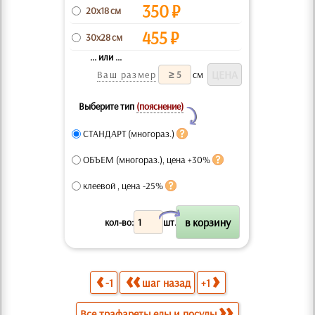
350
₽
20x18 см
455
₽
30x28 см
... или ...
Ваш размер
см
Выберите тип
(пояснение)
Y
СТАНДАРТ (многораз.)
ОБЪЕМ (многораз.), цена +30%
клеевой , цена -25%
X
кол-во:
шт.
-1
шаг назад
+1
Все трафареты еды и посуды