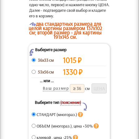
одно число, первое) и нажмите кнопку ЦЕНА.
Далее - подтвердите свой выбор и кладите
его в корзину.
O
два стандартных размера для
целой картины размером 137х102
см; второй размер - для картины
191х145 см.
Выберите размер
Z
1015
₽
36x33 см
1330
₽
53x56 см
... или ...
Ваш размер
см
Выберите тип
(пояснение)
Y
СТАНДАРТ (многораз.)
ОБЪЕМ (многораз.), цена +30%
клеевой , цена -25%