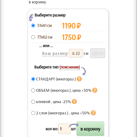
в корзину.
Выберите размер
Z
1190
₽
51x41 см
1750
₽
77x62 см
... или ...
Ваш размер
см
Выберите тип
(пояснение)
Y
СТАНДАРТ (многораз.)
ОБЪЕМ (многораз.), цена +30%
клеевой , цена -25%
2 слоя (многораз.) , цена +50%
X
кол-во:
шт.