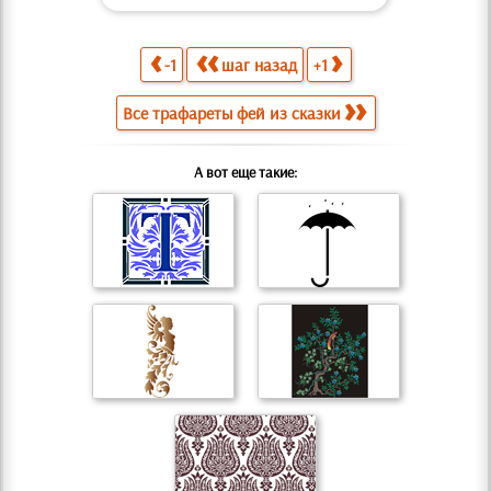
-1
шаг назад
+1
Все трафареты фей из сказки
А вот еще такие: