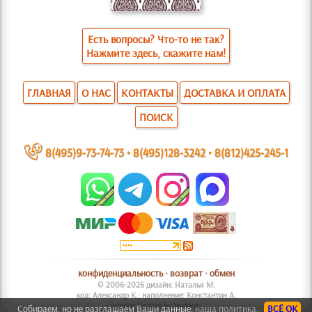
Есть вопросы? Что-то не так?
Нажмите здесь, скажите нам!
ГЛАВНАЯ
О НАС
КОНТАКТЫ
ДОСТАВКА И ОПЛАТА
ПОИСК
~
8(495)9-73-74-73
•
8(495)128-3242
•
8(812)425-245-1
конфиденциальность
•
возврат
•
обмен
© 2006-2026 дизайн: Наталья М.
код: Александр К.; наполнение: Константин А.
Interior Vectors by Vecteezy
Собираем, но не разглашаем Ваши данные:
наша политика.
ВСЁ ОК