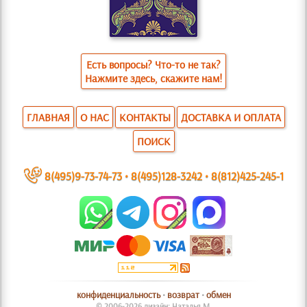
Есть вопросы? Что-то не так?
Нажмите здесь, скажите нам!
ГЛАВНАЯ
О НАС
КОНТАКТЫ
ДОСТАВКА И ОПЛАТА
ПОИСК
~
8(495)9-73-74-73
•
8(495)128-3242
•
8(812)425-245-1
конфиденциальность
•
возврат
•
обмен
© 2006-2026 дизайн: Наталья М.