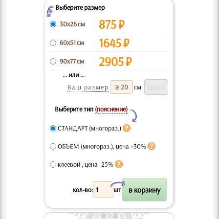
Выберите размер
Z
875
₽
30x26 см
1645
₽
60x51 см
2905
₽
90x77 см
... или ...
Ваш размер
см
Выберите тип
(пояснение)
Y
СТАНДАРТ (многораз.)
ОБЪЕМ (многораз.), цена +30%
клеевой , цена -25%
X
кол-во:
шт.