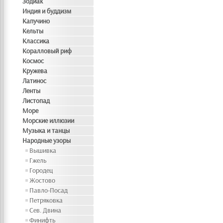
Зодиак
Индия и буддизм
Капучино
Кельты
Классика
Коралловый риф
Космос
Кружева
Латинос
Ленты
Листопад
Море
Морские иллюзии
Музыка и танцы
Народные узоры
Вышивка
Гжель
Городец
Жостово
Павло-Посад
Петряковка
Сев. Двина
Финифть