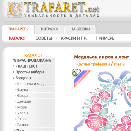
ТРАФАРЕТЫ
ВИТРАЖИ
НАКЛЕЙКИ
КАТАЛОГ
СОВЕТЫ
КРАСКИ И ПР.
ПРИМЕРЫ
|
|
|
|
КАТАЛОГ
Медальон из роз и лент
%%РАСПРОДАЖА%%
/
Круглые трафареты
rose12
> > ВАШ ТЕКСТ
> Простые наборы
> Бордюры
Классика и модерн
Фауна
Флора
Детские
Море
Узоры
Этнос
Разное
> Обои