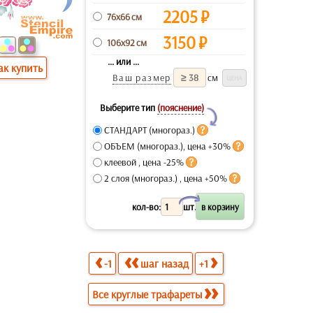
2205
₽
76x66 см
3150
₽
106x92 см
... или ...
ак купить
Ваш размер
см
Выберите тип
(пояснение)
Y
СТАНДАРТ (многораз.)
ОБЪЕМ (многораз.), цена +30%
клеевой , цена -25%
2 слоя (многораз.) , цена +50%
X
кол-во:
шт.
-1
шаг назад
+1
Все круглые трафареты