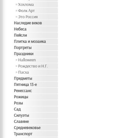
Хохлома
Фолк Арт
Это Россия
Наследие веков
Небеса
Пейсли
Плитка и мозаика
Портреты
Праздники
Halloween
Рождество и Н.Г.
Пасха
Предметы
Пятница 13-е
Ренессанс
Рожицы
Розы
Сад
Силуэты
Славяне
Средневековье
Транспорт