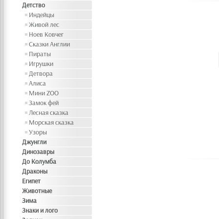
Детство
Индейцы
Живой лес
Ноев Ковчег
Сказки Англии
Пираты
Игрушки
Детвора
Алиса
Мини ZOO
Замок фей
Лесная сказка
Морская сказка
Узоры
Джунгли
Динозавры
До Колумба
Драконы
Египет
Животные
Зима
Знаки и лого