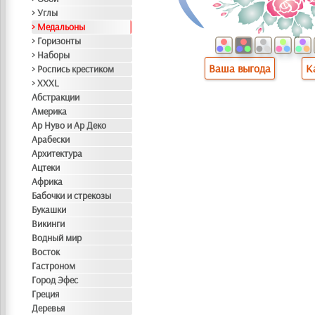
> Углы
> Медальоны
> Горизонты
> Наборы
Ваша выгода
К
> Роспись крестиком
> XXXL
Абстракции
Америка
Ар Нуво и Ар Деко
Арабески
Архитектура
Ацтеки
Африка
Бабочки и стрекозы
Букашки
Викинги
Водный мир
Восток
Гастроном
Город Эфес
Греция
Деревья