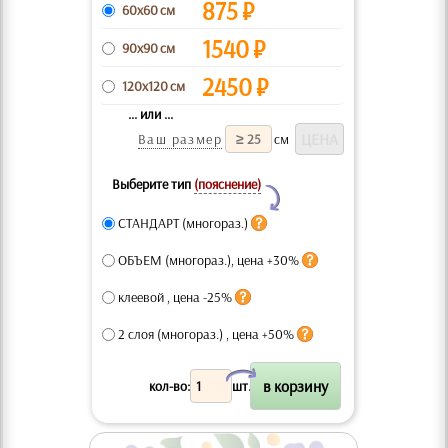
875
₽
60x60 см
1540
₽
90x90 см
2450
₽
120x120 см
... или ...
Ваш размер
см
Выберите тип
(пояснение)
Y
СТАНДАРТ (многораз.)
ОБЪЕМ (многораз.), цена +30%
клеевой , цена -25%
2 слоя (многораз.) , цена +50%
X
кол-во:
шт.