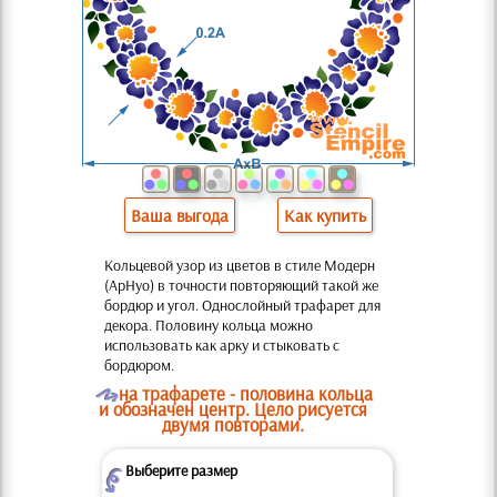
Ваша выгода
Как купить
Кольцевой узор из цветов в стиле Модерн
(АрНуо) в точности повторяющий такой же
бордюр и угол. Однослойный трафарет для
декора. Половину кольца можно
использовать как арку и стыковать с
бордюром.
O
на трафарете - половина кольца
и обозначен центр. Цело рисуется
двумя повторами.
Выберите размер
Z