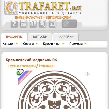
8(495)9-73-74-73
•
8(812)425-245-1
ТРАФАРЕТЫ
ВИТРАЖИ
НАКЛЕЙКИ
Каталог
Советы
Краски и пр.
Примеры
Кремлевский медальон 06
/
Круглые трафареты
kremlin006
a