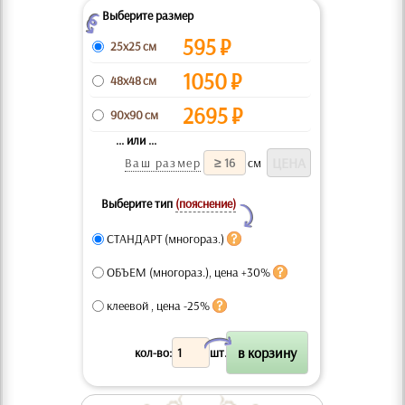
Выберите размер
Z
595
₽
25x25 см
1050
₽
48x48 см
2695
₽
90x90 см
... или ...
Ваш размер
см
Выберите тип
(пояснение)
Y
СТАНДАРТ (многораз.)
ОБЪЕМ (многораз.), цена +30%
клеевой , цена -25%
X
кол-во:
шт.