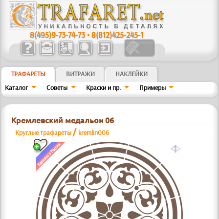
8(495)9-73-74-73
•
8(812)425-245-1
ТРАФАРЕТЫ
ВИТРАЖИ
НАКЛЕЙКИ
Каталог
Советы
Краски и пр.
Примеры
Кремлевский медальон 06
/
Круглые трафареты
kremlin006
a