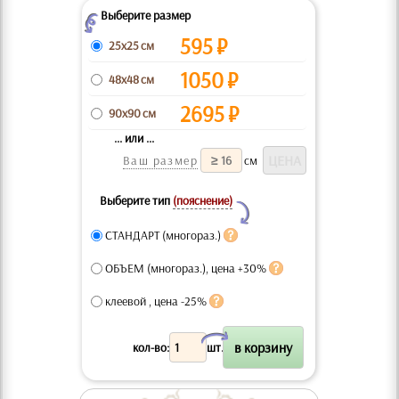
Выберите размер
Z
595
₽
25x25 см
1050
₽
48x48 см
2695
₽
90x90 см
... или ...
Ваш размер
см
Выберите тип
(пояснение)
Y
СТАНДАРТ (многораз.)
ОБЪЕМ (многораз.), цена +30%
клеевой , цена -25%
X
кол-во:
шт.