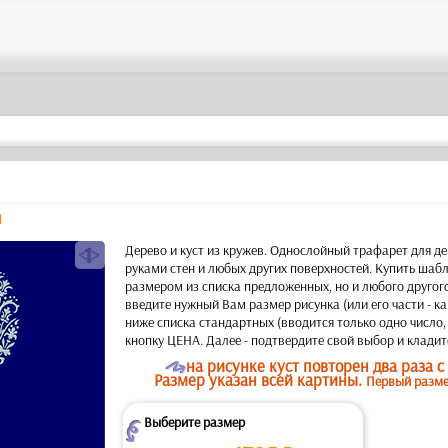
1
a
Дерево и куст из кружев. Однослойный трафарет для д
руками стен и любых других поверхностей. Купить шаб
размером из списка предложенных, но и любого другого
введите нужный Вам размер рисунка (или его части - ка
ниже списка стандартных (вводится только одно число,
кнопку ЦЕНА. Далее - подтвердите свой выбор и кладите
O
на рисунке куст повторен два раза с
Размер указан всей картины.
Первый размер
Выберите размер
Z