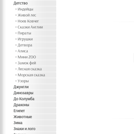
Детство
Индейцы
Живой лес
Ноев Ковчег
Сказки Англии
Пираты
Игрушки
Детвора
Алиса
Мини ZOO
Замок фей
Лесная сказка
Морская сказка
Узоры
Джунгли
Динозавры
До Колумба
Драконы
Египет
Животные
Зима
Знаки и лого