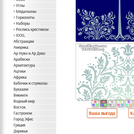
> Углы
> Медальоны
> Горизонты
> Наборы
> Роспись крестиком
> XXXL
Абстракции
Америка
Ар Нуво и Ар Деко
Арабески
Архитектура
Ацтеки
Африка
Бабочки и стрекозы
Букашки
Викинги
Водный мир
Восток
Ваша выгода
К
Гастроном
Город Эфес
Греция
Деревья