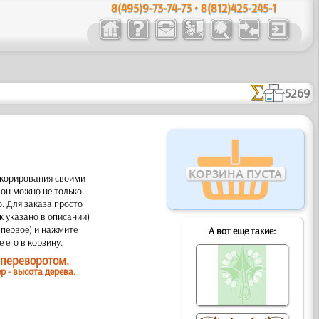
8(495)9-73-74-73 • 8(812)425-245-1
5269
КОРЗИНА ПУСТА
екорирования своими
лон можно не только
. Для заказа просто
к указано в описании)
 первое) и нажмите
А вот еще такие:
 его в корзину.
 переворотом.
 - высота дерева.