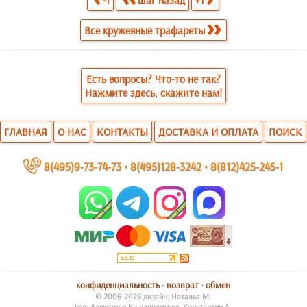
-1
шаг назад
+1
Все кружевные трафареты
Есть вопросы? Что-то не так?
Нажмите здесь, скажите нам!
ГЛАВНАЯ
О НАС
КОНТАКТЫ
ДОСТАВКА И ОПЛАТА
ПОИСК
~
8(495)9-73-74-73
•
8(495)128-3242
•
8(812)425-245-1
конфиденциальность
•
возврат
•
обмен
© 2006-2026 дизайн: Наталья М.
код: Александр К.; наполнение: Константин А.