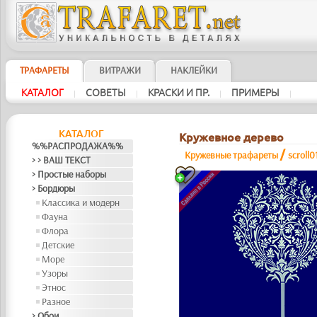
ТРАФАРЕТЫ
ВИТРАЖИ
НАКЛЕЙКИ
КАТАЛОГ
СОВЕТЫ
КРАСКИ И ПР.
ПРИМЕРЫ
|
|
|
|
КАТАЛОГ
Кружевное дерево
%%РАСПРОДАЖА%%
/
Кружевные трафареты
scroll0
> > ВАШ ТЕКСТ
> Простые наборы
> Бордюры
Классика и модерн
Фауна
Флора
Детские
Море
Узоры
Этнос
Разное
> Обои