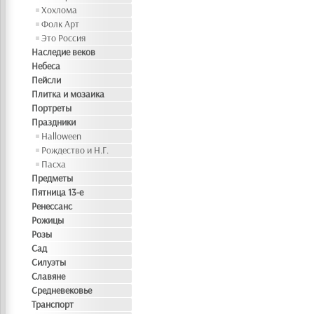
Хохлома
Фолк Арт
Это Россия
Наследие веков
Небеса
Пейсли
Плитка и мозаика
Портреты
Праздники
Halloween
Рождество и Н.Г.
Пасха
Предметы
Пятница 13-е
Ренессанс
Рожицы
Розы
Сад
Силуэты
Славяне
Средневековье
Транспорт