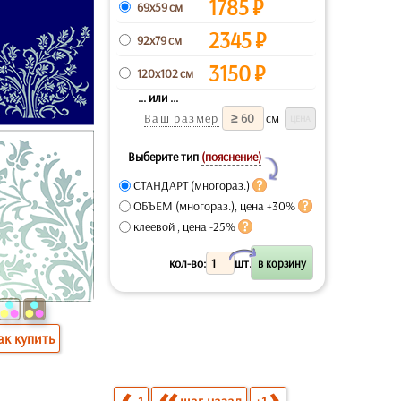
1785
₽
69x59 см
2345
₽
92x79 см
3150
₽
120x102 см
... или ...
Ваш размер
см
Выберите тип
(пояснение)
Y
СТАНДАРТ (многораз.)
ОБЪЕМ (многораз.), цена +30%
клеевой , цена -25%
X
кол-во:
шт.
ак купить