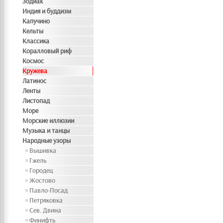
Зодиак
Индия и буддизм
Капучино
Кельты
Классика
Коралловый риф
Космос
Кружева
Латинос
Ленты
Листопад
Море
Морские иллюзии
Музыка и танцы
Народные узоры
Вышивка
Гжель
Городец
Жостово
Павло-Посад
Петряковка
Сев. Двина
Финифть