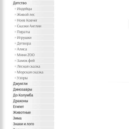
Детство
Индейцы
Живой лес
Ноев Ковчег
Сказки Англии
Пираты
Игрушки
Детвора
Алиса
Мини ZOO
Замок фей
Лесная сказка
Морская сказка
Узоры
Джунгли
Динозавры
До Колумба
Драконы
Египет
Животные
Зима
Знаки и лого