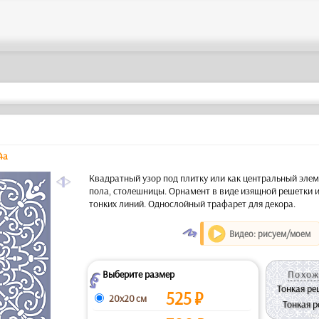
4a
a
Квадратный узор под плитку или как центральный элем
пола, столешницы. Орнамент в виде изящной решетки 
тонких линий. Однослойный трафарет для декора.
O
Видео: рисуем/моем
Выберите размер
Похож
Z
Тонкая ре
525
₽
20x20 см
Тонкая р