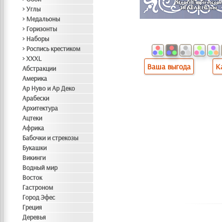
> Углы
> Медальоны
> Горизонты
> Наборы
> Роспись крестиком
> XXXL
Ваша выгода
К
Абстракции
Америка
Ар Нуво и Ар Деко
Арабески
Архитектура
Ацтеки
Африка
Бабочки и стрекозы
Букашки
Викинги
Водный мир
Восток
Гастроном
Город Эфес
Греция
Деревья