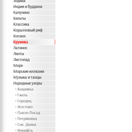
Зодиак
Индия и буддизм
Капучино
Кельты
Классика
Коралловый риф
Космос
Кружева
Латинос
Ленты
Листопад
Море
Морские иллюзии
Музыка и танцы
Народные узоры
Вышивка
Гжель
Городец
Жостово
Павло-Посад
Петряковка
Сев. Двина
Финифть