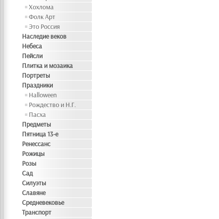
Хохлома
Фолк Арт
Это Россия
Наследие веков
Небеса
Пейсли
Плитка и мозаика
Портреты
Праздники
Halloween
Рождество и Н.Г.
Пасха
Предметы
Пятница 13-е
Ренессанс
Рожицы
Розы
Сад
Силуэты
Славяне
Средневековье
Транспорт