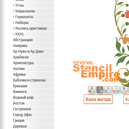
> Углы
> Медальоны
> Горизонты
> Наборы
> Роспись крестиком
> XXXL
Абстракции
Америка
Ар Нуво и Ар Деко
Арабески
Архитектура
Ацтеки
Африка
Бабочки и стрекозы
Букашки
Викинги
Водный мир
Ваша выгода
К
Восток
Гастроном
Город Эфес
Греция
Деревья