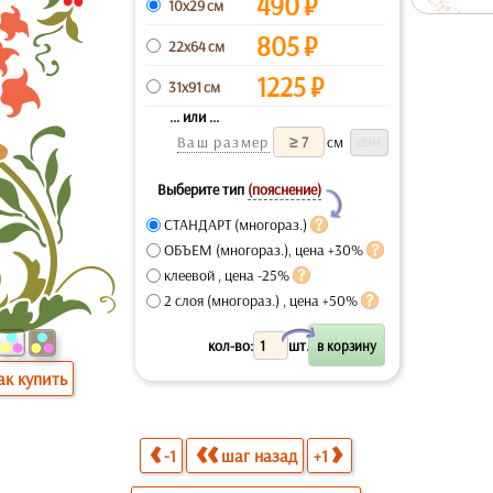
490
₽
10x29 см
805
₽
22x64 см
1225
₽
31x91 см
... или ...
Ваш размер
см
Выберите тип
(пояснение)
Y
СТАНДАРТ (многораз.)
ОБЪЕМ (многораз.), цена +30%
клеевой , цена -25%
2 слоя (многораз.) , цена +50%
X
кол-во:
шт.
ак купить
-1
шаг назад
+1