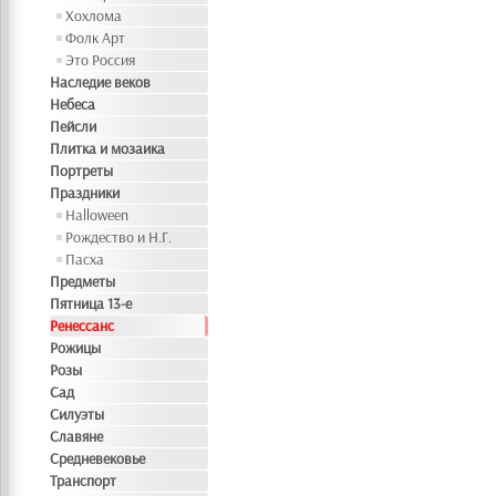
Хохлома
Фолк Арт
Это Россия
Наследие веков
Небеса
Пейсли
Плитка и мозаика
Портреты
Праздники
Halloween
Рождество и Н.Г.
Пасха
Предметы
Пятница 13-е
Ренессанс
Рожицы
Розы
Сад
Силуэты
Славяне
Средневековье
Транспорт