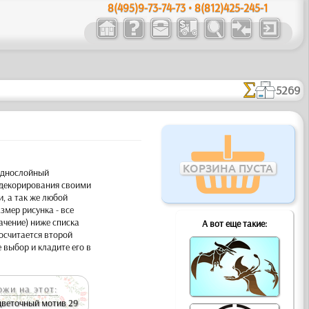
8(495)9-73-74-73 • 8(812)425-245-1
5269
КОРЗИНА ПУСТА
Однослойный
декорирования своими
и, а так же любой
змер рисунка - все
ачение) ниже списка
А вот еще такие:
осчитается второй
 выбор и кладите его в
ожи на этот:
цветочный мотив 29