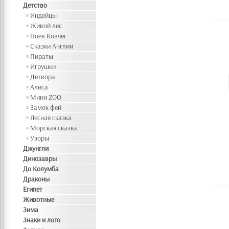
Детство
Индейцы
Живой лес
Ноев Ковчег
Сказки Англии
Пираты
Игрушки
Детвора
Алиса
Мини ZOO
Замок фей
Лесная сказка
Морская сказка
Узоры
Джунгли
Динозавры
До Колумба
Драконы
Египет
Животные
Зима
Знаки и лого