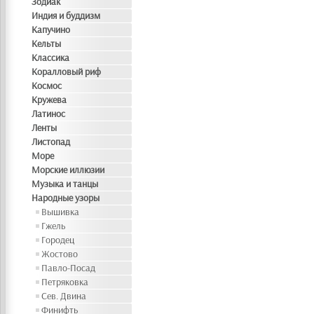
Зодиак
Индия и буддизм
Капучино
Кельты
Классика
Коралловый риф
Космос
Кружева
Латинос
Ленты
Листопад
Море
Морские иллюзии
Музыка и танцы
Народные узоры
Вышивка
Гжель
Городец
Жостово
Павло-Посад
Петряковка
Сев. Двина
Финифть