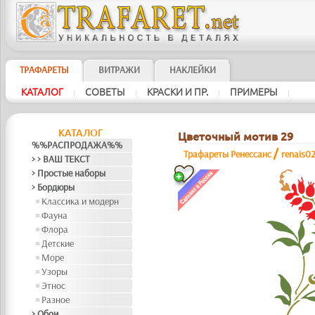
ТРАФАРЕТЫ
ВИТРАЖИ
НАКЛЕЙКИ
КАТАЛОГ
СОВЕТЫ
КРАСКИ И ПР.
ПРИМЕРЫ
|
|
|
|
КАТАЛОГ
Цветочный мотив 29
%%РАСПРОДАЖА%%
/
Трафареты Ренессанс
renais0
> > ВАШ ТЕКСТ
> Простые наборы
> Бордюры
Классика и модерн
Фауна
Флора
Детские
Море
Узоры
Этнос
Разное
> Обои