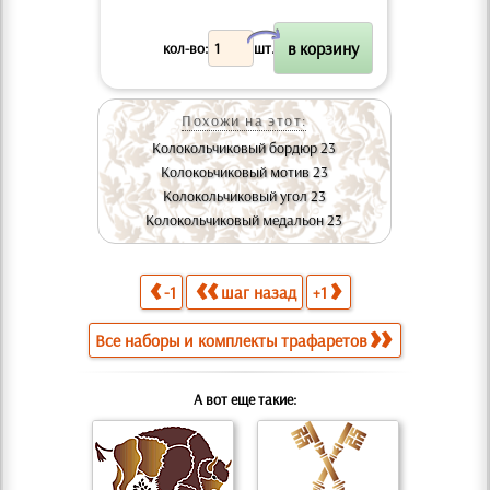
X
кол-во:
шт.
Похожи на этот:
Колокольчиковый бордюр 23
Колокоьчиковый мотив 23
Колокольчиковый угол 23
Колокольчиковый медальон 23
-1
шаг назад
+1
Все наборы и комплекты трафаретов
А вот еще такие: