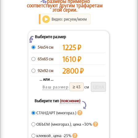
O
размеры примерно
соответствуют другим трафаретам
этой серии.
Видео: рисуем/моем
Выберите размер
Z
1225
₽
54x54 см
1610
₽
65x65 см
2800
₽
92x92 см
... или ...
Ваш размер
см
Выберите тип
(пояснение)
Y
СТАНДАРТ (многораз.)
ОБЪЕМ (многораз.), цена +30%
клеевой , цена -25%