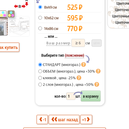
Цветоч
525
₽
8x49 см
Цветочн
595
₽
Цветочны
10x62 см
Цветочн
770
₽
14x86 см
... или ...
Ваш размер
см
ак купить
Выберите тип
(пояснение)
Y
СТАНДАРТ (многораз.)
ОБЪЕМ (многораз.), цена +30%
клеевой , цена -25%
2 слоя (многораз.) , цена +50%
X
кол-во:
шт.
-1
шаг назад
+1