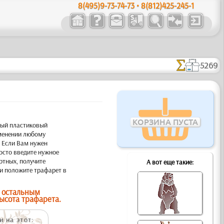
8(495)9-73-74-73 • 8(812)425-245-1
5269
КОРЗИНА ПУСТА
ный пластиковый
именении любому
. Если Вам нужен
осто введите нужное
ртных, получите
А вот еще такие:
и положите трафарет в
 остальным
ысота трафарета.
 на этот: