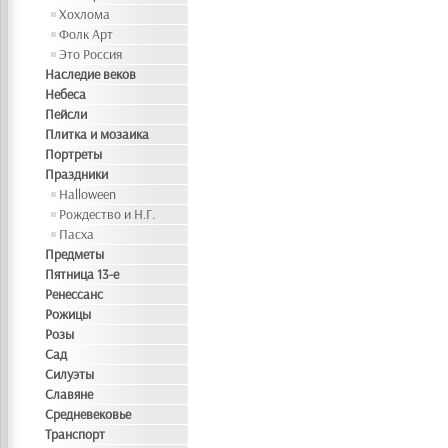
Хохлома
Фолк Арт
Это Россия
Наследие веков
Небеса
Пейсли
Плитка и мозаика
Портреты
Праздники
Halloween
Рождество и Н.Г.
Пасха
Предметы
Пятница 13-е
Ренессанс
Рожицы
Розы
Сад
Силуэты
Славяне
Средневековье
Транспорт