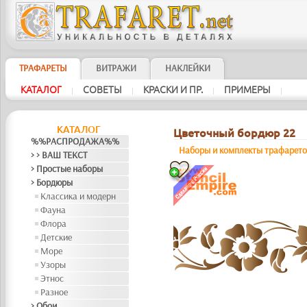
ТРАФАРЕТЫ
ВИТРАЖИ
НАКЛЕЙКИ
КАТАЛОГ
СОВЕТЫ
КРАСКИ И ПР.
ПРИМЕРЫ
|
|
|
|
КАТАЛОГ
Цветочный бордюр 22
%%РАСПРОДАЖА%%
Наборы и комплекты трафарет
> > ВАШ ТЕКСТ
> Простые наборы
> Бордюры
Классика и модерн
Фауна
Флора
Детские
Море
Узоры
Этнос
Разное
> Обои