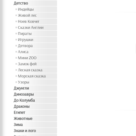
Детство
Индейцы
Живой лес
Ноев Ковчег
Сказки Англии
Пираты
Игрушки
Детвора
Алиса
Мини ZOO
Замок фей
Лесная сказка
Морская сказка
Узоры
Джунгли
Динозавры
До Колумба
Драконы
Египет
Животные
Зима
Знаки и лого