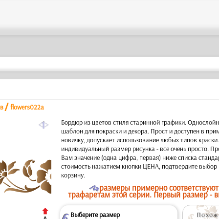
/
ов
flowers022a
a
Бордюр из цветов стиля старинной графики. Однослой
шаблон для покраски и декора. Прост и доступен в пр
новичку, допускает использование любых типов краски
индивидуальный размер рисунка - все очень просто. Пр
Вам значение (одна цифра, первая) ниже списка станда
стоимость нажатием кнопки ЦЕНА, подтвердите выбор 
корзину.
O
размеры примерно соответствуют
трафаретам этой серии. Первый размер - в
Выберите размер
Похожи
Z