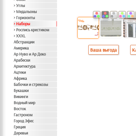
> Углы
> Медальоны
> Горизонты
> Наборы
> Роспись крестиком
> XXXL
Абстракции
Америка
Ваша выгода
К
Ар Нуво и Ар Деко
Арабески
Архитектура
Ацтеки
Африка
Бабочки и стрекозы
Букашки
Викинги
Водный мир
Восток
Гастроном
Город Эфес
Греция
Деревья