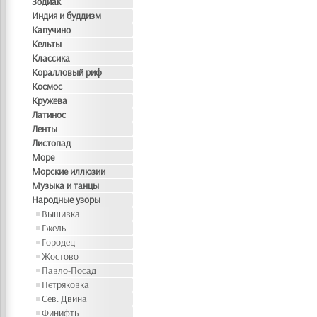
Зодиак
Индия и буддизм
Капучино
Кельты
Классика
Коралловый риф
Космос
Кружева
Латинос
Ленты
Листопад
Море
Морские иллюзии
Музыка и танцы
Народные узоры
Вышивка
Гжель
Городец
Жостово
Павло-Посад
Петряковка
Сев. Двина
Финифть