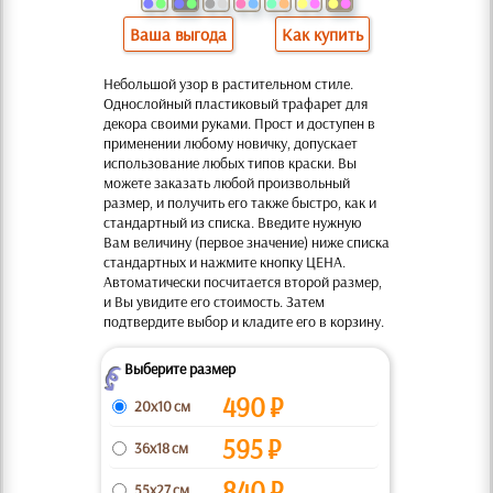
Ваша выгода
Как купить
Небольшой узор в растительном стиле.
Однослойный пластиковый трафарет для
декора своими руками. Прост и доступен в
применении любому новичку, допускает
использование любых типов краски. Вы
можете заказать любой произвольный
размер, и получить его также быстро, как и
стандартный из списка. Введите нужную
Вам величину (первое значение) ниже списка
стандартных и нажмите кнопку ЦЕНА.
Автоматически посчитается второй размер,
и Вы увидите его стоимость. Затем
подтвердите выбор и кладите его в корзину.
Выберите размер
Z
490
₽
20x10 см
595
₽
36x18 см
840
₽
55x27 см