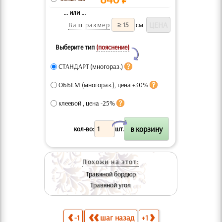
... или ...
Ваш размер
см
Выберите тип
(пояснение)
Y
СТАНДАРТ (многораз.)
ОБЪЕМ (многораз.), цена +30%
клеевой , цена -25%
X
кол-во:
шт.
Похожи на этот:
Травяной бордюр
Травяной угол
-1
шаг назад
+1