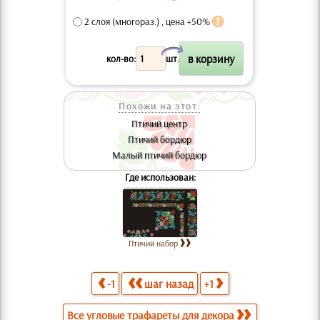
2 слоя (многораз.) , цена +50%
X
кол-во:
шт.
Похожи на этот:
Птичий центр
Птичий бордюр
Малый птичий бордюр
Где использован:
Птичий набор
-1
шаг назад
+1
Все угловые трафареты для декора