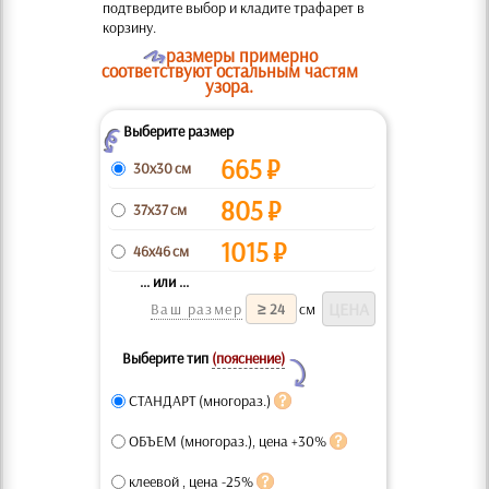
подтвердите выбор и кладите трафарет в
корзину.
O
размеры примерно
соответствуют остальным частям
узора.
Выберите размер
Z
665
₽
30x30 см
805
₽
37x37 см
1015
₽
46x46 см
... или ...
Ваш размер
см
Выберите тип
(пояснение)
Y
СТАНДАРТ (многораз.)
ОБЪЕМ (многораз.), цена +30%
клеевой , цена -25%