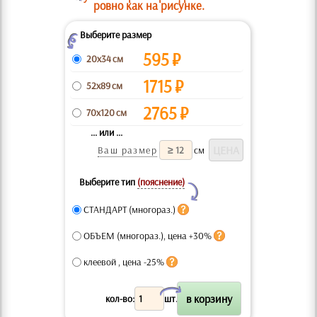
ровно как на рисунке.
Выберите размер
Z
595
₽
20x34 см
1715
₽
52x89 см
2765
₽
70x120 см
... или ...
Ваш размер
см
Выберите тип
(пояснение)
Y
СТАНДАРТ (многораз.)
ОБЪЕМ (многораз.), цена +30%
клеевой , цена -25%
X
кол-во:
шт.