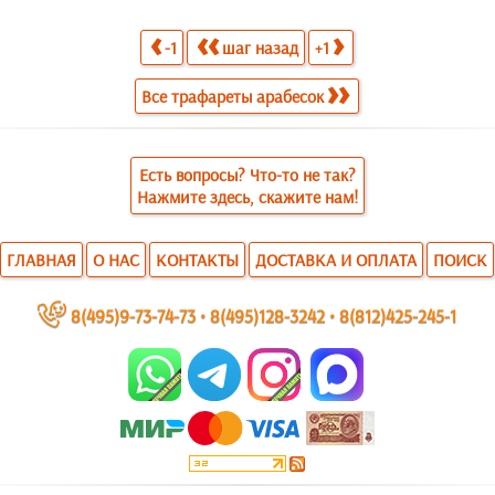
-1
шаг назад
+1
Все трафареты арабесок
Есть вопросы? Что-то не так?
Нажмите здесь, скажите нам!
ГЛАВНАЯ
О НАС
КОНТАКТЫ
ДОСТАВКА И ОПЛАТА
ПОИСК
~
8(495)9-73-74-73
•
8(495)128-3242
•
8(812)425-245-1