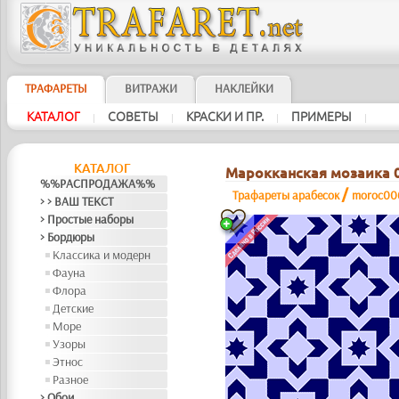
ТРАФАРЕТЫ
ВИТРАЖИ
НАКЛЕЙКИ
КАТАЛОГ
СОВЕТЫ
КРАСКИ И ПР.
ПРИМЕРЫ
|
|
|
|
КАТАЛОГ
Марокканская мозаика 
%%РАСПРОДАЖА%%
/
Трафареты арабесок
moroc00
> > ВАШ ТЕКСТ
> Простые наборы
> Бордюры
Классика и модерн
Фауна
Флора
Детские
Море
Узоры
Этнос
Разное
> Обои