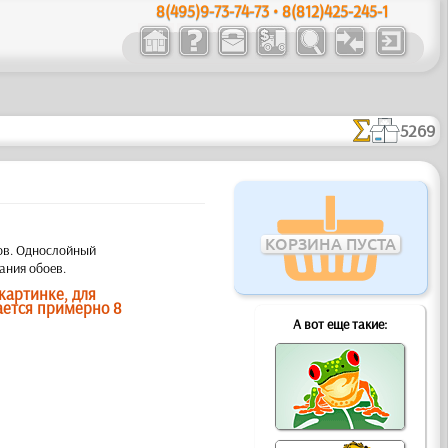
8(495)9-73-74-73 • 8(812)425-245-1
5269
КОРЗИНА ПУСТА
тов. Однослойный
ания обоев.
картинке, для
ается примерно 8
А вот еще такие: