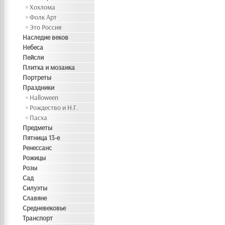
Хохлома
Фолк Арт
Это Россия
Наследие веков
Небеса
Пейсли
Плитка и мозаика
Портреты
Праздники
Halloween
Рождество и Н.Г.
Пасха
Предметы
Пятница 13-е
Ренессанс
Рожицы
Розы
Сад
Силуэты
Славяне
Средневековье
Транспорт