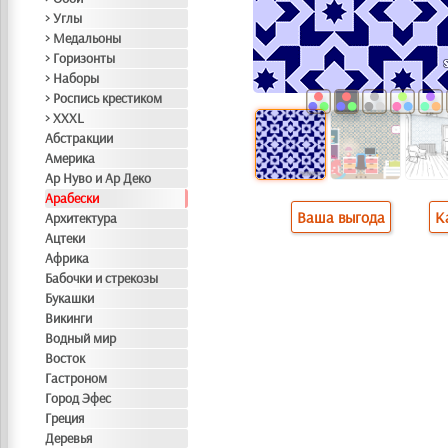
> Углы
> Медальоны
> Горизонты
> Наборы
> Роспись крестиком
> XXXL
Абстракции
Америка
Ар Нуво и Ар Деко
Арабески
Ваша выгода
К
Архитектура
Ацтеки
Африка
Бабочки и стрекозы
Букашки
Викинги
Водный мир
Восток
Гастроном
Город Эфес
Греция
Деревья