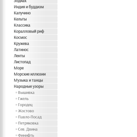
Зодиак
Индия и буддизм
Капучино
Кельты
Классика
Коралловый риф
Космос
Кружева
Латинос
Ленты
Листопад
Море
Морские иллюзии
Музыка и танцы
Народные узоры
Вышивка
Гжель
Городец
Жостово
Павло-Посад
Петряковка
Сев. Двина
Финифть