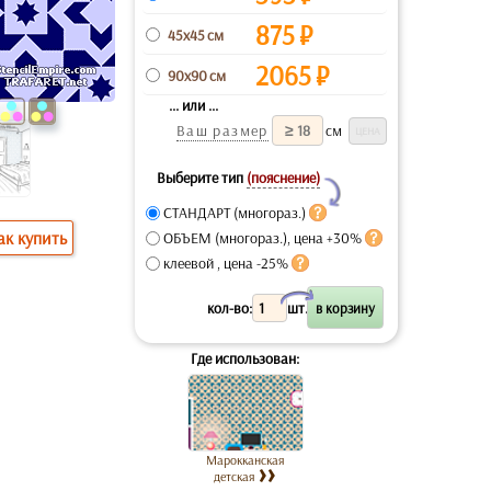
875
₽
45x45 см
2065
₽
90x90 см
... или ...
Ваш размер
см
Выберите тип
(пояснение)
Y
СТАНДАРТ (многораз.)
ак купить
ОБЪЕМ (многораз.), цена +30%
клеевой , цена -25%
X
кол-во:
шт.
Где использован:
Марокканская
детская