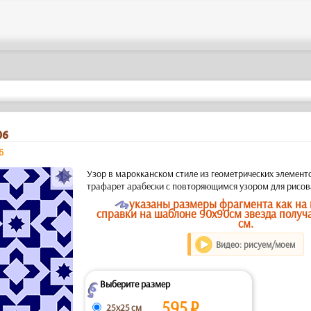
06
6
a
Узор в марокканском стиле из геометрических элемен
трафарет арабески с повторяющимся узором для рисов
O
указаны размеры фрагмента как на 
справки на шаблоне 90х90см звезда получ
см.
Видео: рисуем/моем
Выберите размер
Z
595
₽
25x25 см