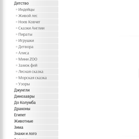
Детство
Индейцы
Живой лес
Ноев Ковчег
Сказки Англии
Пираты
Игрушки
Детвора
Алиса
Мини ZOO
Замок фей
Лесная сказка
Морская сказка
Узоры
Джунгли
Динозавры
До Колумба
Драконы
Египет
Животные
Зима
Знаки и лого