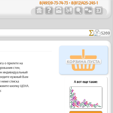
8(495)9-73-74-73 • 8(812)425-245-1
5269
КОРЗИНА ПУСТА
га о прилете на
рования стен,
жен индивидуальный
 введите нужный Вам
) ниже списка
А вот еще такие:
ажмите кнопку ЦЕНА.
у.