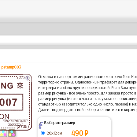
/
pstamp003
a
Отметка в паспорт иммиграционного контроля Гонг Кон
территорию страны. Однослойный трафарет для декори
интерьера и любых других поверхностей. Если Вам ну
размер рисунка - все очень просто. Для заказа просто
размер рисунка (или его части - как указано в описании
стандартных (вводится только одно число, первое) и н
Далее - подтвердите свой выбор и кладите его в корзин
Выберите размер
Z
490
₽
20x12 см