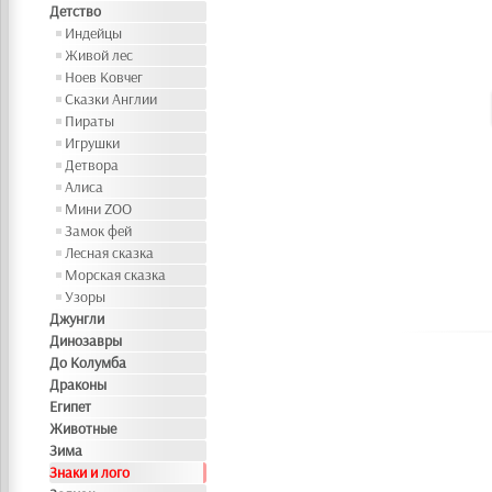
Детство
Индейцы
Живой лес
Ноев Ковчег
Сказки Англии
Пираты
Игрушки
Детвора
Алиса
Мини ZOO
Замок фей
Лесная сказка
Морская сказка
Узоры
Джунгли
Динозавры
До Колумба
Драконы
Египет
Животные
Зима
Знаки и лого