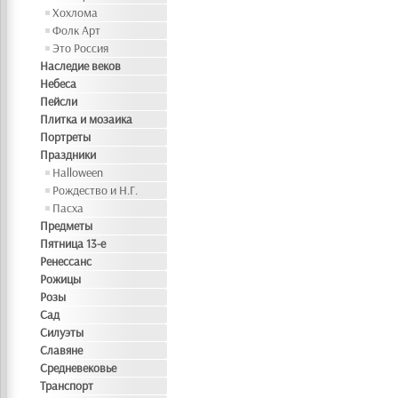
Хохлома
Фолк Арт
Это Россия
Наследие веков
Небеса
Пейсли
Плитка и мозаика
Портреты
Праздники
Halloween
Рождество и Н.Г.
Пасха
Предметы
Пятница 13-е
Ренессанс
Рожицы
Розы
Сад
Силуэты
Славяне
Средневековье
Транспорт