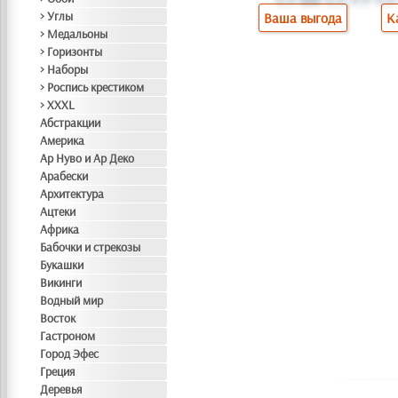
> Углы
Ваша выгода
К
> Медальоны
> Горизонты
> Наборы
> Роспись крестиком
> XXXL
Абстракции
Америка
Ар Нуво и Ар Деко
Арабески
Архитектура
Ацтеки
Африка
Бабочки и стрекозы
Букашки
Викинги
Водный мир
Восток
Гастроном
Город Эфес
Греция
Деревья