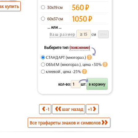
560
₽
ак купить
30x19 см
1050
₽
60x37 см
... или ...
Ваш размер
см
Выберите тип
(пояснение)
Y
СТАНДАРТ (многораз.)
ОБЪЕМ (многораз.), цена +30%
клеевой , цена -25%
X
кол-во:
шт.
-1
шаг назад
+1
Все трафареты знаков и символов