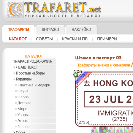
ТРАФАРЕТЫ
ВИТРАЖИ
НАКЛЕЙКИ
КАТАЛОГ
СОВЕТЫ
КРАСКИ И ПР.
ПРИМЕРЫ
|
|
|
|
КАТАЛОГ
Штамп в паспорт 03
%%РАСПРОДАЖА%%
Трафареты знаков и символов
> > ВАШ ТЕКСТ
> Простые наборы
> Бордюры
Классика и модерн
Фауна
Флора
Детские
Море
Узоры
Этнос
Разное
> Обои