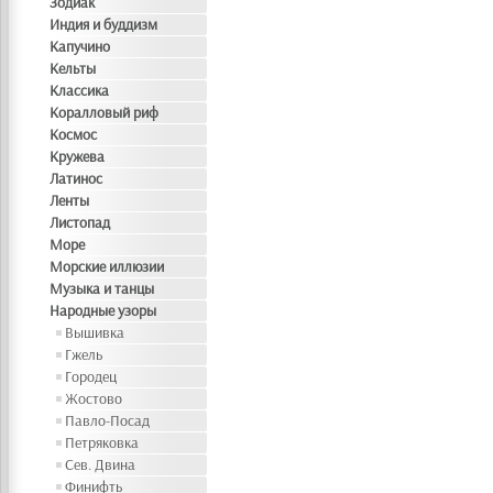
Зодиак
Индия и буддизм
Капучино
Кельты
Классика
Коралловый риф
Космос
Кружева
Латинос
Ленты
Листопад
Море
Морские иллюзии
Музыка и танцы
Народные узоры
Вышивка
Гжель
Городец
Жостово
Павло-Посад
Петряковка
Сев. Двина
Финифть