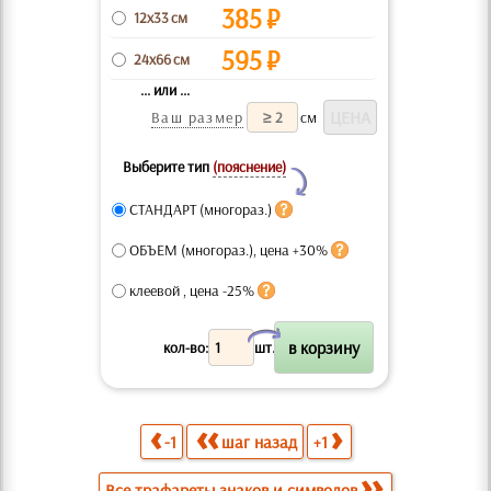
385
₽
12x33 см
595
₽
24x66 см
... или ...
Ваш размер
см
Выберите тип
(пояснение)
Y
СТАНДАРТ (многораз.)
ОБЪЕМ (многораз.), цена +30%
клеевой , цена -25%
X
кол-во:
шт.
-1
шаг назад
+1
Все трафареты знаков и символов