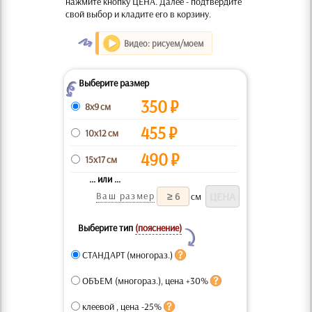
нажмите кнопку ЦЕНА. Далее - подтвердите
свой выбор и кладите его в корзину.
O
Видео: рисуем/моем
Выберите размер
Z
350
₽
8x9 см
455
₽
10x12 см
490
₽
15x17 см
... или ...
Ваш размер
см
Выберите тип
(пояснение)
Y
СТАНДАРТ (многораз.)
ОБЪЕМ (многораз.), цена +30%
клеевой , цена -25%