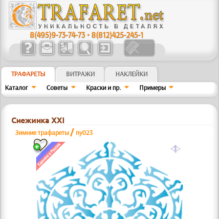
8(495)9-73-74-73
•
8(812)425-245-1
ТРАФАРЕТЫ
ВИТРАЖИ
НАКЛЕЙКИ
Каталог
Советы
Краски и пр.
Примеры
Снежинка XXI
/
Зимние трафареты
ny023
a