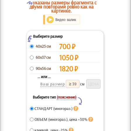
O
указаны размеры фрагмента с
двумя повторами ровно как на
картинке.
Видео: валик
Выберите размер
Z
700
₽
40x25 см
1050
₽
60x37 см
1820
₽
90x56 см
... или ...
Ваш размер
см
Выберите тип
(пояснение)
Y
СТАНДАРТ (многораз.)
ОБЪЕМ (многораз.), цена +30%
клеевой , цена -25%