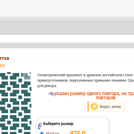
етка
143
a
Геометрический орнамент в древнем английском стиле 
прямоугольников, пересеченных прямыми линиями. Од
для декора.
O
указан размер одного повтора, на т
повторов.
Видео: валик
Выберите размер
Z
875
₽
15x11 см