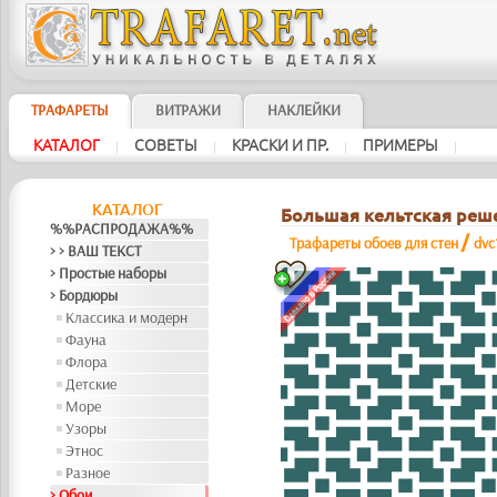
ТРАФАРЕТЫ
ВИТРАЖИ
НАКЛЕЙКИ
КАТАЛОГ
СОВЕТЫ
КРАСКИ И ПР.
ПРИМЕРЫ
|
|
|
|
КАТАЛОГ
Большая кельтская реш
%%РАСПРОДАЖА%%
/
Трафареты обоев для стен
dvc
> > ВАШ ТЕКСТ
> Простые наборы
> Бордюры
Классика и модерн
Фауна
Флора
Детские
Море
Узоры
Этнос
Разное
> Обои