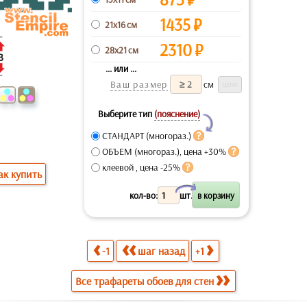
1435
₽
21x16 см
2310
₽
28x21 см
... или ...
Ваш размер
см
Выберите тип
(пояснение)
Y
СТАНДАРТ (многораз.)
ОБЪЕМ (многораз.), цена +30%
клеевой , цена -25%
ак купить
X
кол-во:
шт.
-1
шаг назад
+1
Все трафареты обоев для стен