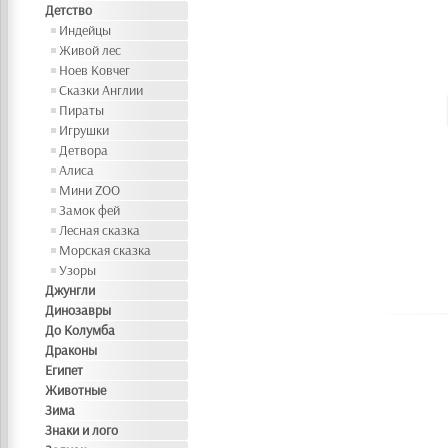
Детство
Индейцы
Живой лес
Ноев Ковчег
Сказки Англии
Пираты
Игрушки
Детвора
Алиса
Мини ZOO
Замок фей
Лесная сказка
Морская сказка
Узоры
Джунгли
Динозавры
До Колумба
Драконы
Египет
Животные
Зима
Знаки и лого