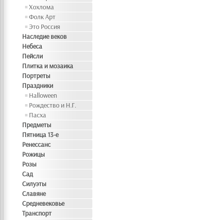
Хохлома
Фолк Арт
Это Россия
Наследие веков
Небеса
Пейсли
Плитка и мозаика
Портреты
Праздники
Halloween
Рождество и Н.Г.
Пасха
Предметы
Пятница 13-е
Ренессанс
Рожицы
Розы
Сад
Силуэты
Славяне
Средневековье
Транспорт