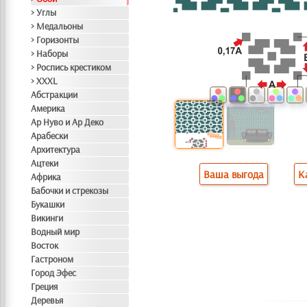
> Углы
> Медальоны
> Горизонты
> Наборы
> Роспись крестиком
> XXXL
Абстракции
Америка
Ар Нуво и Ар Деко
Арабески
Архитектура
Ацтеки
Ваша выгода
К
Африка
Бабочки и стрекозы
Букашки
Викинги
Водный мир
Восток
Гастроном
Город Эфес
Греция
Деревья