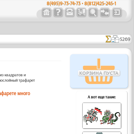
8(495)9-73-74-73 • 8(812)425-245-1
5269
КОРЗИНА ПУСТА
из квадратов и
нослойный трафарет
рафарете много
А вот еще такие: