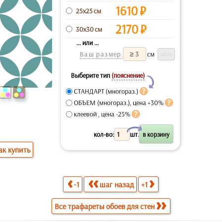
1610
₽
25x25 см
2170
₽
30x30 см
... или ...
Ваш размер
см
Выберите тип
(пояснение)
Y
СТАНДАРТ (многораз.)
ОБЪЕМ (многораз.), цена +30%
клеевой , цена -25%
X
кол-во:
шт.
ак купить
-1
шаг назад
+1
Все трафареты обоев для стен