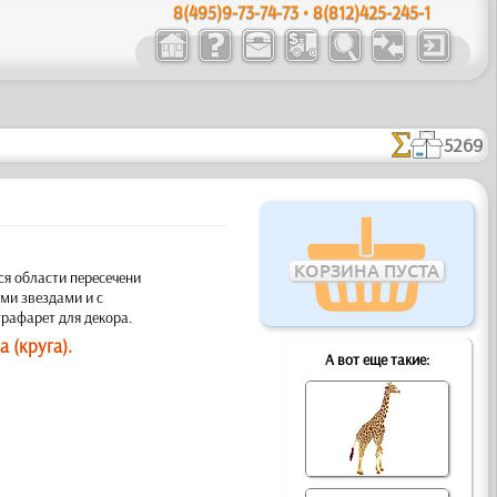
8(495)9-73-74-73 • 8(812)425-245-1
5269
КОРЗИНА ПУСТА
ся области пересечени
ыми звездами и с
трафарет для декора.
 (круга).
А вот еще такие: