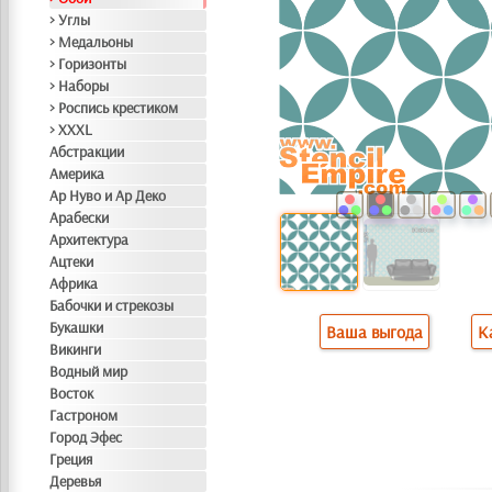
> Углы
> Медальоны
> Горизонты
> Наборы
> Роспись крестиком
> XXXL
Абстракции
Америка
Ар Нуво и Ар Деко
Арабески
Архитектура
Ацтеки
Африка
Бабочки и стрекозы
Букашки
Ваша выгода
К
Викинги
Водный мир
Восток
Гастроном
Город Эфес
Греция
Деревья