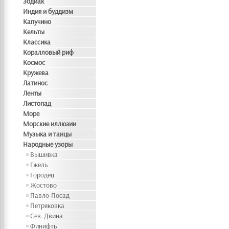
Зодиак
Индия и буддизм
Капучино
Кельты
Классика
Коралловый риф
Космос
Кружева
Латинос
Ленты
Листопад
Море
Морские иллюзии
Музыка и танцы
Народные узоры
Вышивка
Гжель
Городец
Жостово
Павло-Посад
Петряковка
Сев. Двина
Финифть