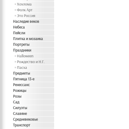
Хохлома
Фолк Арт
Это Россия
Наследие веков
Небеса
Пейсли
Плитка и мозаика
Портреты
Праздники
Halloween
Рождество и Н.Г.
Пасха
Предметы
Пятница 13-е
Ренессанс
Рожицы
Розы
Сад
Силуэты
Славяне
Средневековье
Транспорт