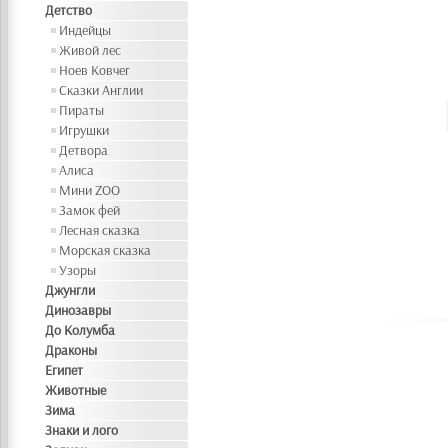
Детство
Индейцы
Живой лес
Ноев Ковчег
Сказки Англии
Пираты
Игрушки
Детвора
Алиса
Мини ZOO
Замок фей
Лесная сказка
Морская сказка
Узоры
Джунгли
Динозавры
До Колумба
Драконы
Египет
Животные
Зима
Знаки и лого