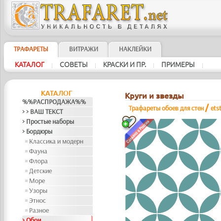
ТРАФАРЕТЫ
ВИТРАЖИ
НАКЛЕЙКИ
КАТАЛОГ
СОВЕТЫ
КРАСКИ И ПР.
ПРИМЕРЫ
|
|
|
|
КАТАЛОГ
Круги и звезды
%%РАСПРОДАЖА%%
/
Трафареты обоев для стен
ets
> > ВАШ ТЕКСТ
> Простые наборы
> Бордюры
Классика и модерн
Фауна
Флора
Детские
Море
Узоры
Этнос
Разное
> Обои