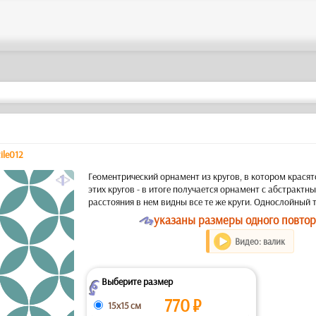
tile012
a
Геоментрический орнамент из кругов, в котором красят
этих кругов - в итоге получается орнамент с абстрактн
расстояния в нем видны все те же круги. Однослойный 
O
указаны размеры одного повтора
Видео: валик
Выберите размер
Z
770
₽
15x15 см