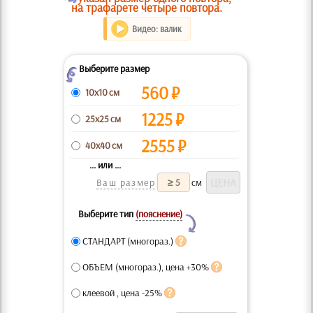
на трафарете четыре повтора.
Видео: валик
Выберите размер
Z
560
₽
10x10 см
1225
₽
25x25 см
2555
₽
40x40 см
... или ...
Ваш размер
см
Выберите тип
(пояснение)
Y
СТАНДАРТ (многораз.)
ОБЪЕМ (многораз.), цена +30%
клеевой , цена -25%