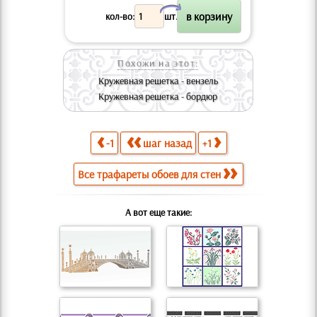
X
кол-во:
шт.
Похожи на этот:
Кружевная решетка - вензель
Кружевная решетка - бордюр
-1
шаг назад
+1
Все трафареты обоев для стен
А вот еще такие: