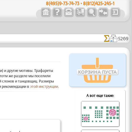
8(495)9-73-74-73 • 8(812)425-245-1
5269
и)
и другие мотивы. Трафареты
КОРЗИНА ПУСТА
этотм же разделе мы поселили
й слонов и танцовщиц. Размеры
ши рекомендации в
этой инструкции
.
А вот еще такие: