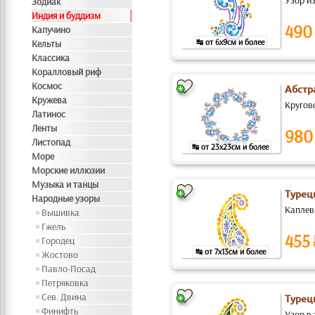
Узор из
Зодиак
Индия и буддизм
490
Капучино
↹ от 6x9см и более
Кельты
Классика
Коралловый риф
Космос
Абстр
Кружева
Кругово
Латинос
Ленты
980
Листопад
↹ от 23x23см и более
Море
Морские иллюзии
Музыка и танцы
Турец
Народные узоры
Каплев
Вышивка
Гжель
455
Городец
↹ от 7x13см и более
Жостово
Павло-Посад
Петряковка
Сев. Двина
Турец
Финифть
Узор в