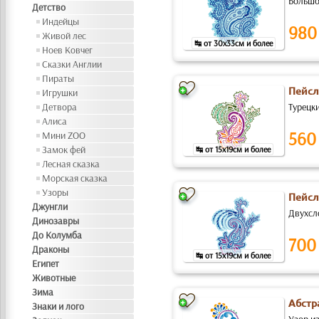
Большой
Детство
Индейцы
980
Живой лес
↹ от 30x33см и более
Ноев Ковчег
Сказки Англии
Пираты
Пейсл
Игрушки
Детвора
Турецк
Алиса
560
Мини ZOO
Замок фей
↹ от 15x19см и более
Лесная сказка
Морская сказка
Узоры
Пейсл
Джунгли
Двухсл
Динозавры
До Колумба
700
Драконы
↹ от 15x19см и более
Египет
Животные
Зима
Абстр
Знаки и лого