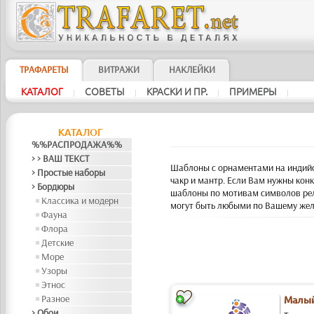
ТРАФАРЕТЫ
ВИТРАЖИ
НАКЛЕЙКИ
КАТАЛОГ
СОВЕТЫ
КРАСКИ И ПР.
ПРИМЕРЫ
|
|
|
|
КАТАЛОГ
%%РАСПРОДАЖА%%
> > ВАШ ТЕКСТ
Шаблоны с орнаментами на индийск
> Простые наборы
чакр и мантр. Если Вам нужны кон
> Бордюры
шаблоны по мотивам символов рели
Классика и модерн
могут быть любыми по Вашему жела
Фауна
Флора
Детские
Море
Узоры
Этнос
Разное
Малый
> Обои