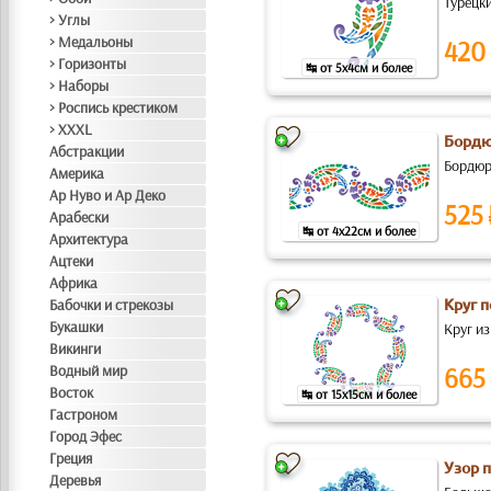
Турецк
> Углы
> Медальоны
420
> Горизонты
↹ от 5x4см и более
> Наборы
> Роспись крестиком
> XXXL
Бордю
Абстракции
Бордюр 
Америка
Ар Нуво и Ар Деко
525
Арабески
↹ от 4x22см и более
Архитектура
Ацтеки
Африка
Бабочки и стрекозы
Круг 
Букашки
Круг из
Викинги
Водный мир
665
Восток
↹ от 15x15см и более
Гастроном
Город Эфес
Греция
Узор 
Деревья