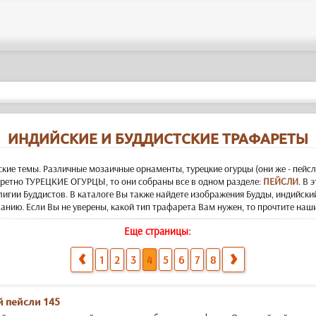
ИНДИЙСКИЕ И БУДДИСТСКИЕ ТРАФАРЕТЫ
ие темы. Различные мозаичные орнаменты, турецкие огурцы (они же - пейсл
кретно ТУРЕЦКИЕ ОГУРЦЫ, то они собраны все в одном разделе:
ПЕЙСЛИ
. В 
гии Буддистов. В каталоге Вы также найдете изображения Будды, индийски
нию. Если Вы не уверены, какой тип трафарета Вам нужен, то прочтите на
Еще страницы:
1
2
3
4
5
6
7
8
 пейсли 145