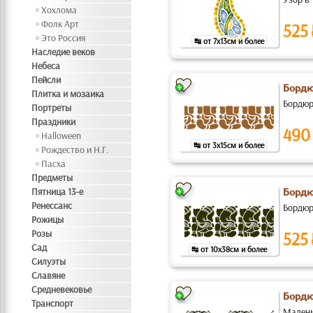
Хохлома
Фолк Арт
525
Это Россия
↹ от 7x13см и более
Наследие веков
Небеса
Пейсли
Бордю
Плитка и мозаика
Бордюр
Портреты
Праздники
490
Halloween
↹ от 3x15см и более
Рождество и Н.Г.
Пасха
Предметы
Пятница 13-е
Бордю
Ренессанс
Бордюр
Рожицы
Розы
525
Сад
↹ от 10x38см и более
Силуэты
Славяне
Средневековье
Бордю
Транспорт
Малень