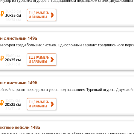
 узор из турецких огурцов в традиционном персидском стиле. Двухслойный т
30x33 см
 ₽
ЕЩЕ РАЗМЕРЫ
30x33 см
И ВАРИАНТЫ
68x75 см
и с листьями 149а
ий огурец среди больших листьев. Однослойный вариант традиционного перси
15x19 см
 ₽
ЕЩЕ РАЗМЕРЫ
20x25 см
И ВАРИАНТЫ
58x71 см
и с листьями 149б
ойный вариант персидского узора под названием Турецкий огурец. Двухслойн
15x19 см
 ₽
ЕЩЕ РАЗМЕРЫ
20x25 см
И ВАРИАНТЫ
58x71 см
актные пейсли 148а