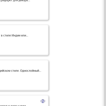
рафарет для декора...
в стиле Индии или...
ийском стиле. Однослойный...
b
ент в виде капли...