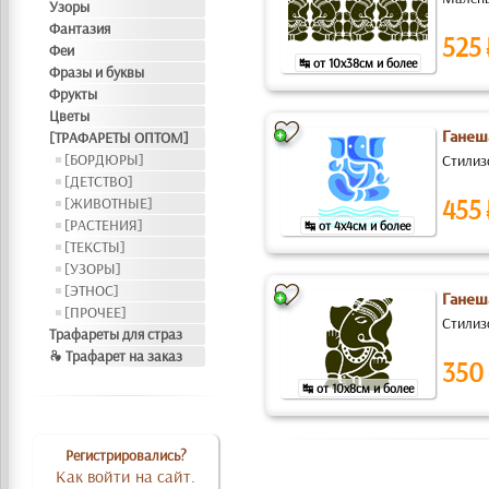
Узоры
Фантазия
525
Феи
↹ от 10x38см и более
Фразы и буквы
Фрукты
Цветы
[ТРАФАРЕТЫ ОПТОМ]
Ганеша
[БОРДЮРЫ]
Стилиз
[ДЕТСТВО]
455
[ЖИВОТНЫЕ]
[РАСТЕНИЯ]
↹ от 4x4см и более
[ТЕКСТЫ]
[УЗОРЫ]
[ЭТНОС]
Ганеш
[ПРОЧЕЕ]
Стилиз
Трафареты для страз
❧ Трафарет на заказ
350
↹ от 10x8см и более
Регистрировались?
Как войти на сайт.