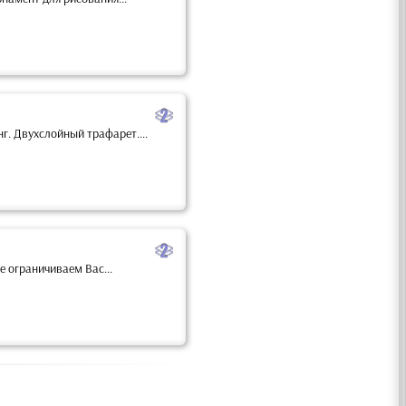
b
г. Двухслойный трафарет....
b
 ограничиваем Вас...