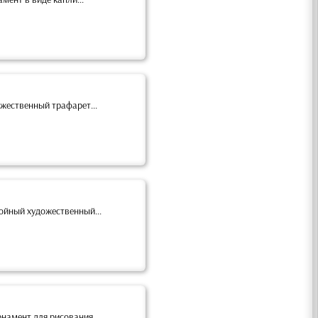
жественный трафарет...
ойный художественный...
намент для рисования...