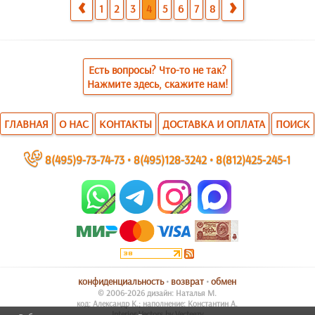
1
2
3
4
5
6
7
8
Есть вопросы? Что-то не так?
Нажмите здесь, скажите нам!
ГЛАВНАЯ
О НАС
КОНТАКТЫ
ДОСТАВКА И ОПЛАТА
ПОИСК
~
8(495)9-73-74-73
•
8(495)128-3242
•
8(812)425-245-1
конфиденциальность
•
возврат
•
обмен
© 2006-2026 дизайн: Наталья М.
код: Александр К.; наполнение: Константин А.
Interior Vectors by Vecteezy