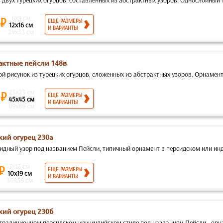
 двух турецких огурцов, составленных из абстрактных узоров. Однослойный т
6x9 см
 ₽
ЕЩЕ РАЗМЕРЫ
12x16 см
И ВАРИАНТЫ
24x33 см
актные пейсли 148в
й рисунок из турецких огурцов, сложенных из абстрактных узоров. Орнамент 
23x23 см
 ₽
ЕЩЕ РАЗМЕРЫ
45x45 см
И ВАРИАНТЫ
89x89 см
кий огурец 230а
идный узор под названием Пейсли, типичный орнамент в персидском или инд
7x13 см
 ₽
ЕЩЕ РАЗМЕРЫ
10x19 см
И ВАРИАНТЫ
30x56 см
кий огурец 230б
 традиционном персидском или индийском стиле под названием Пейсли - орнам