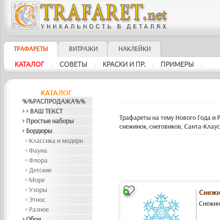
ТРАФАРЕТЫ
ВИТРАЖИ
НАКЛЕЙКИ
КАТАЛОГ
СОВЕТЫ
КРАСКИ И ПР.
ПРИМЕРЫ
|
|
|
|
КАТАЛОГ
%%РАСПРОДАЖА%%
> > ВАШ ТЕКСТ
Трафареты на тему Нового Года и Р
> Простые наборы
снежинок, снеговиков, Санта-Клаус
> Бордюры
Классика и модерн
Фауна
Флора
Детские
Море
Узоры
Снежин
Этнос
Снежин
Разное
> Обои