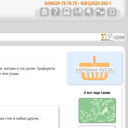
8(495)9-73-74-73 • 8(812)425-245-1
5269
, витрин и так далее. Трафареты
КОРЗИНА ПУСТА
 или гуашь.
А вот еще такие:
 стен и любых других...