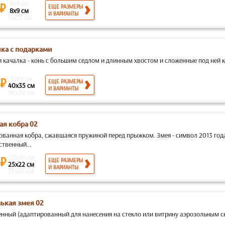
8x9 см
 ₽
ЕЩЕ РАЗМЕРЫ
8x9 см
И ВАРИАНТЫ
15x17 см
ка с подарками
 качалка - конь с большим седлом и длинным хвостом и сложенные под ней ко
10x9 см
 ₽
ЕЩЕ РАЗМЕРЫ
40x35 см
И ВАРИАНТЫ
90x79 см
ая кобра 02
ованная кобра, сжавшаяся пружиной перед прыжком. Змея - символ 2013 го
твенный...
20x18 см
 ₽
ЕЩЕ РАЗМЕРЫ
25x22 см
И ВАРИАНТЫ
75x65 см
ькая змея 02
нный (адаптированный для нанесения на стекло или витрину аэрозольным сн