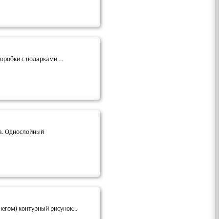
робки с подарками....
да. Однослойный
егом) контурный рисунок...