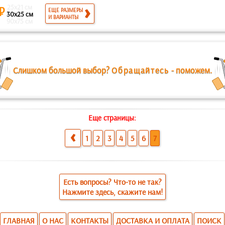
25x21 см
 ₽
ЕЩЕ РАЗМЕРЫ
30x25 см
И ВАРИАНТЫ
90x75 см
Слишком большой выбор?
Обращайтесь
- поможем.
Еще страницы:
1
2
3
4
5
6
7
Есть вопросы? Что-то не так?
Нажмите здесь, скажите нам!
ГЛАВНАЯ
О НАС
КОНТАКТЫ
ДОСТАВКА И ОПЛАТА
ПОИСК