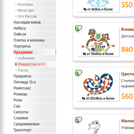
350
Хохлома
↹ от 8x9см и более
Фолк Арт
Это Россия
Наследие веков
Небеса
Коняш
Пейсли
Детская
Плитка и мозаика
Портреты
840
Праздники
↹ от 10x9см и более
Halloween
Рождество и Н.Г.
Пасха
Цветн
Предметы
Стилиз
Пятница 13-е
художес
Ренессанс
Рожицы
560
↹ от 20x18см и более
Розы
Сад
Силуэты
Славяне
Мален
Средневековье
Упроще
Транспорт