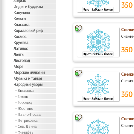
Зодиак
350
Индия и буддизм
↹ от 8x9см и более
Капучино
Кельты
Классика
Снежи
Коралловый риф
Снежинк
Космос
Кружева
350
Латинос
Ленты
↹ от 8x9см и более
Листопад
Море
Морские иллюзии
Снежи
Музыка и танцы
Снежин
Народные узоры
Вышивка
350
Гжель
↹ от 8x9см и более
Городец
Жостово
Павло-Посад
Снежи
Петряковка
Снежин
Сев. Двина
Финифть