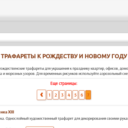
ТРАФАРЕТЫ К РОЖДЕСТВУ И НОВОМУ ГОДУ
ождественские трафареты для украшения к празднику квартир, офисов, домов
а и морозных узоров. Для временных рисунков используйте аэрозольный снег
Еще страницы:
1
2
3
4
5
6
7
ка XIII
ка. Однослойный художественный трафарет для декорирования своими руками