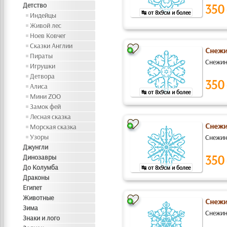
Детство
350
↹ от 8x9см и более
Индейцы
Живой лес
Ноев Ковчег
Сказки Англии
Снежи
Пираты
Снежин
Игрушки
Детвора
350
Алиса
↹ от 8x9см и более
Мини ZOO
Замок фей
Лесная сказка
Морская сказка
Снежи
Узоры
Снежин
Джунгли
350
Динозавры
До Колумба
↹ от 8x9см и более
Драконы
Египет
Животные
Снежи
Зима
Снежин
Знаки и лого