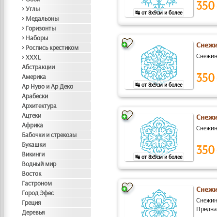
350
> Углы
↹ от 8x9см и более
> Медальоны
> Горизонты
> Наборы
Снежи
> Роспись крестиком
Снежин
> XXXL
Абстракции
350
Америка
↹ от 8x9см и более
Ар Нуво и Ар Деко
Арабески
Архитектура
Ацтеки
Снежи
Африка
Снежин
Бабочки и стрекозы
Букашки
350
Викинги
↹ от 8x9см и более
Водный мир
Восток
Гастроном
Снежи
Город Эфес
Снежин
Греция
Предназ
Деревья