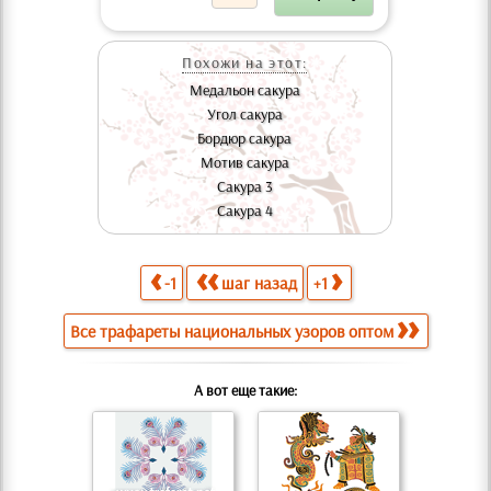
Похожи на этот:
Медальон сакура
Угол сакура
Бордюр сакура
Мотив сакура
Сакура 3
Сакура 4
-1
шаг назад
+1
Все трафареты национальных узоров оптом
А вот еще такие: