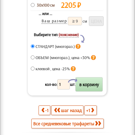
2205
₽
30x100 см
... или ...
Ваш размер
см
Выберите тип
(пояснение)
Y
СТАНДАРТ (многораз.)
ОБЪЕМ (многораз.), цена +30%
клеевой , цена -25%
X
кол-во:
шт.
-1
шаг назад
+1
Все средневековые трафареты