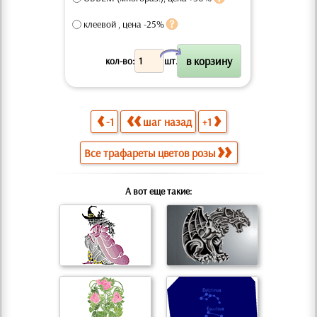
клеевой , цена -25%
X
кол-во:
шт.
-1
шаг назад
+1
Все трафареты цветов розы
А вот еще такие: