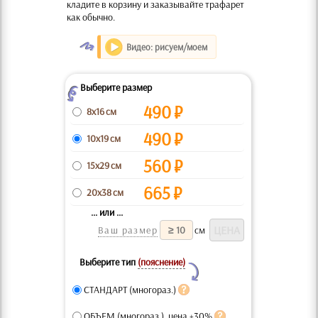
кладите в корзину и заказывайте трафарет
как обычно.
O
Видео: рисуем/моем
Выберите размер
Z
490
₽
8x16 см
490
₽
10x19 см
560
₽
15x29 см
665
₽
20x38 см
... или ...
Ваш размер
см
Выберите тип
(пояснение)
Y
СТАНДАРТ (многораз.)
ОБЪЕМ (многораз.), цена +30%