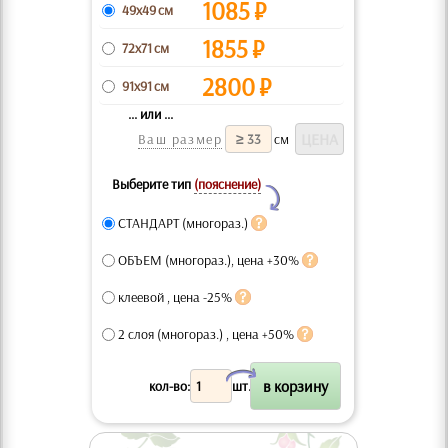
1085
₽
49x49 см
1855
₽
72x71 см
2800
₽
91x91 см
... или ...
Ваш размер
см
Выберите тип
(пояснение)
Y
СТАНДАРТ (многораз.)
ОБЪЕМ (многораз.), цена +30%
клеевой , цена -25%
2 слоя (многораз.) , цена +50%
X
кол-во:
шт.