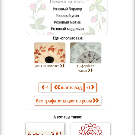
Похожи на этот:
Розовый бордюр
Розовый угол
Розовый мотив
Розовый медальон
Где использован:
Розы на потолке
Циферблат
часов
-1
шаг назад
+1
Все трафареты цветов розы
А вот еще такие: