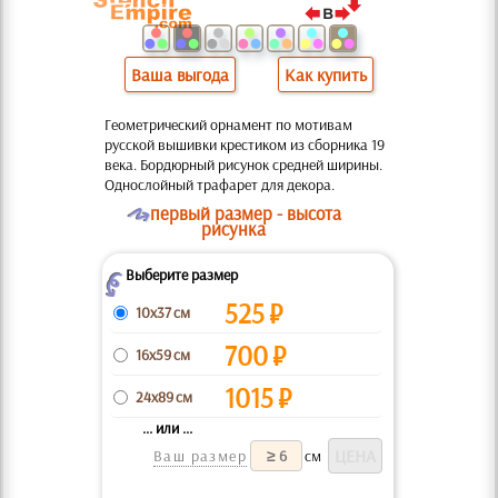
Ваша выгода
Как купить
Геометрический орнамент по мотивам
русской вышивки крестиком из сборника 19
века. Бордюрный рисунок средней ширины.
Однослойный трафарет для декора.
O
первый размер - высота
рисунка
Выберите размер
Z
525
₽
10x37 см
700
₽
16x59 см
1015
₽
24x89 см
... или ...
Ваш размер
см