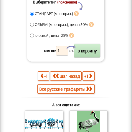
Выберите тип
(пояснение)
Y
СТАНДАРТ (многораз.)
ОБЪЕМ (многораз.), цена +30%
клеевой , цена -25%
X
кол-во:
шт.
-1
шаг назад
+1
Все русские трафареты
А вот еще такие: