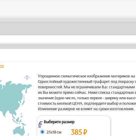
03
a
Упрощенное схематическое изображение материков на 
Однослойный художественный трафарет под покраску с
поверхностей. Мы не ограничиваем Вас стандартными 
их Вы можете прямо сейчас. Ниже списка стандартных 
значение (одно число, только первое - ширину или высот
стоимость кнопкой ЦЕНА, подтвердите выбор и положит
Изменение размеров не влияет на сроки изготовления.
Выберите размер
Z
385
₽
25x18 см