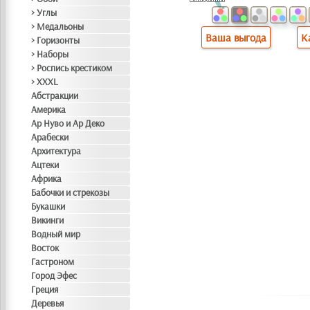
> Углы
> Медальоны
Ваша выгода
К
> Горизонты
> Наборы
> Роспись крестиком
> XXXL
Абстракции
Америка
Ар Нуво и Ар Деко
Арабески
Архитектура
Ацтеки
Африка
Бабочки и стрекозы
Букашки
Викинги
Водный мир
Восток
Гастроном
Город Эфес
Греция
Деревья