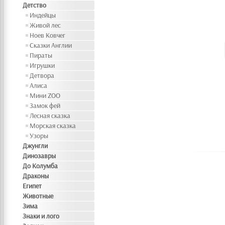
Детство
Индейцы
Живой лес
Ноев Ковчег
Сказки Англии
Пираты
Игрушки
Детвора
Алиса
Мини ZOO
Замок фей
Лесная сказка
Морская сказка
Узоры
Джунгли
Динозавры
До Колумба
Драконы
Египет
Животные
Зима
Знаки и лого