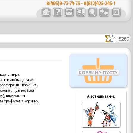
8(495)9-73-74-73 • 8(812)425-245-1
5269
КОРЗИНА ПУСТА
карте мира.
тен и любых других
размерами - изменить
введите нужное Вам
у), получите его
А вот еще такие:
е трафарет в корзину.