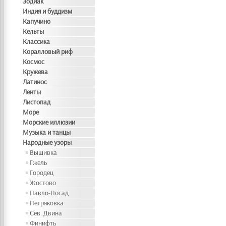
Зодиак
Индия и буддизм
Капучино
Кельты
Классика
Коралловый риф
Космос
Кружева
Латинос
Ленты
Листопад
Море
Морские иллюзии
Музыка и танцы
Народные узоры
Вышивка
Гжель
Городец
Жостово
Павло-Посад
Петряковка
Сев. Двина
Финифть