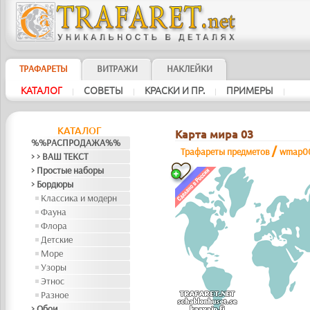
ТРАФАРЕТЫ
ВИТРАЖИ
НАКЛЕЙКИ
КАТАЛОГ
СОВЕТЫ
КРАСКИ И ПР.
ПРИМЕРЫ
|
|
|
|
КАТАЛОГ
Карта мира 03
%%РАСПРОДАЖА%%
/
Трафареты предметов
wmap0
> > ВАШ ТЕКСТ
> Простые наборы
> Бордюры
Классика и модерн
Фауна
Флора
Детские
Море
Узоры
Этнос
Разное
> Обои