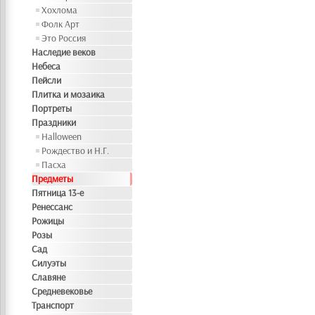
Хохлома
Фолк Арт
Это Россия
Наследие веков
Небеса
Пейсли
Плитка и мозаика
Портреты
Праздники
Halloween
Рождество и Н.Г.
Пасха
Предметы
Пятница 13-е
Ренессанс
Рожицы
Розы
Сад
Силуэты
Славяне
Средневековье
Транспорт