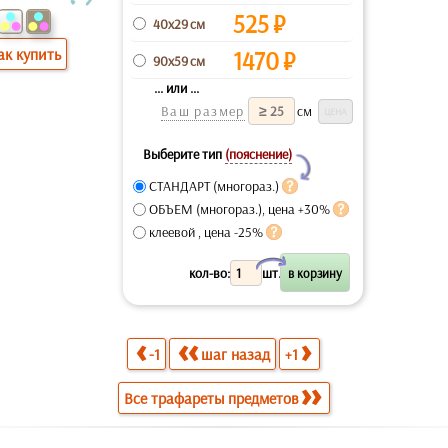
525
₽
40x29 см
ак купить
1470
₽
90x59 см
... или ...
Ваш размер
см
Выберите тип
(пояснение)
Y
СТАНДАРТ (многораз.)
ОБЪЕМ (многораз.), цена +30%
клеевой , цена -25%
X
кол-во:
шт.
-1
шаг назад
+1
Все трафареты предметов