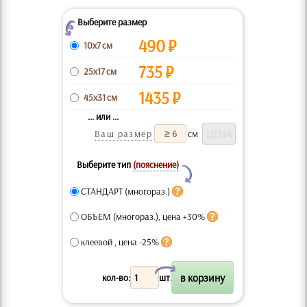
Выберите размер
Z
490
₽
10x7 см
735
₽
25x17 см
1435
₽
45x31 см
... или ...
Ваш размер
см
Выберите тип
(пояснение)
Y
СТАНДАРТ (многораз.)
ОБЪЕМ (многораз.), цена +30%
клеевой , цена -25%
X
кол-во:
шт.