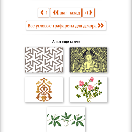
-1
шаг назад
+1
Все угловые трафареты для декора
А вот еще такие: