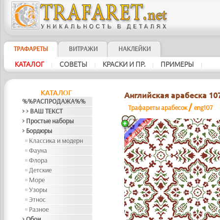
ТРАФАРЕТЫ
ВИТРАЖИ
НАКЛЕЙКИ
КАТАЛОГ
СОВЕТЫ
КРАСКИ И ПР.
ПРИМЕРЫ
|
|
|
|
КАТАЛОГ
Английская арабеска 10
%%РАСПРОДАЖА%%
/
Трафареты арабесок
eng107
> > ВАШ ТЕКСТ
> Простые наборы
> Бордюры
Классика и модерн
Фауна
Флора
Детские
Море
Узоры
Этнос
Разное
> Обои