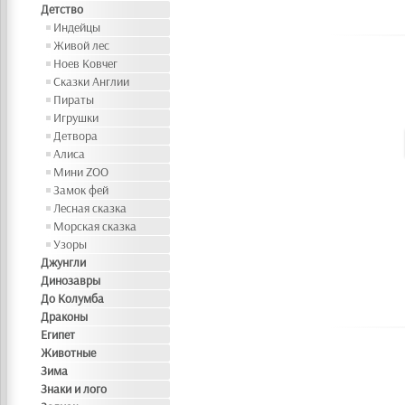
Детство
Индейцы
Живой лес
Ноев Ковчег
Сказки Англии
Пираты
Игрушки
Детвора
Алиса
Мини ZOO
Замок фей
Лесная сказка
Морская сказка
Узоры
Джунгли
Динозавры
До Колумба
Драконы
Египет
Животные
Зима
Знаки и лого