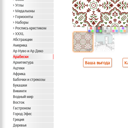
> Углы
> Медальоны
> Горизонты
> Наборы
> Роспись крестиком
> XXXL
Абстракции
Америка
Ар Нуво и Ар Деко
Арабески
Архитектура
Ваша выгода
К
Ацтеки
Африка
Бабочки и стрекозы
Букашки
Викинги
Водный мир
Восток
Гастроном
Город Эфес
Греция
Деревья