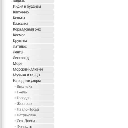
Зодиак
Индия и буддизм
Капучино
Кельты
Классика
Коралловый риф
Космос
Кружева
Латинос
Ленты
Листопад
Море
Морские иллюзии
Музыка и танцы
Народные узоры
Вышивка
Гжель
Городец
Жостово
Павло-Посад
Петряковка
Сев. Двина
Финифть