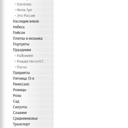
Хохлома
Фолк Арт
Это Россия
Наследие веков
Небеса
Пейсли
Плитка и мозаика
Портреты
Праздники
Halloween
Рождество и Н.Г.
Пасха
Предметы
Пятница 13-е
Ренессанс
Рожицы
Розы
Сад
Силуэты
Славяне
Средневековье
Транспорт