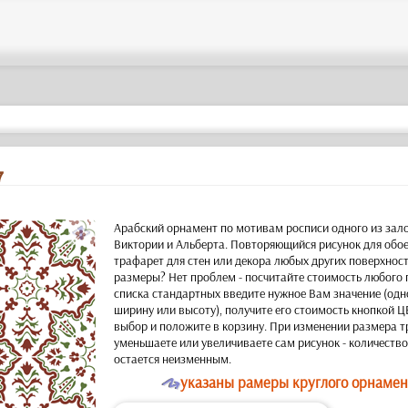
7
a
Арабский орнамент по мотивам росписи одного из зал
Виктории и Альберта. Повторяющийся рисунок для обо
трафарет для стен или декора любых других поверхнос
размеры? Нет проблем - посчитайте стоимость любого 
списка стандартных введите нужное Вам значение (одно
ширину или высоту), получите его стоимость кнопкой 
выбор и положите в корзину. При изменении размера 
уменьшаете или увеличиваете сам рисунок - количеств
остается неизменным.
O
указаны рамеры круглого орнамент