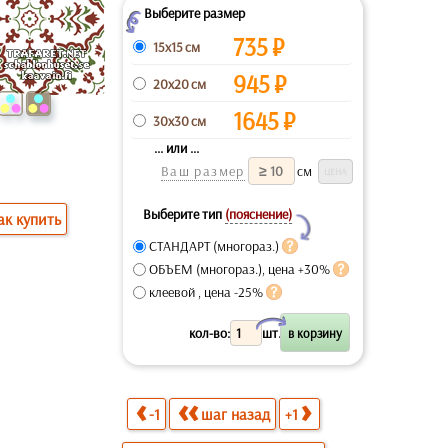
Выберите размер
Z
735
₽
15x15 см
945
₽
20x20 см
1645
₽
30x30 см
... или ...
Ваш размер
см
Выберите тип
(пояснение)
ак купить
Y
СТАНДАРТ (многораз.)
ОБЪЕМ (многораз.), цена +30%
клеевой , цена -25%
X
кол-во:
шт.
-1
шаг назад
+1