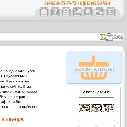
8(495)9-73-74-73 • 8(812)425-245-1
5269
КОРЗИНА ПУСТА
ов Лондонского музея
ев. Однослойный
тей. Нужны другие
прямо сейчас. Ниже
 число, только первое -
А вот еще такие:
ЦЕНА, подтвердите
трафарета Вы
о повторов на шаблоне
а в центре.