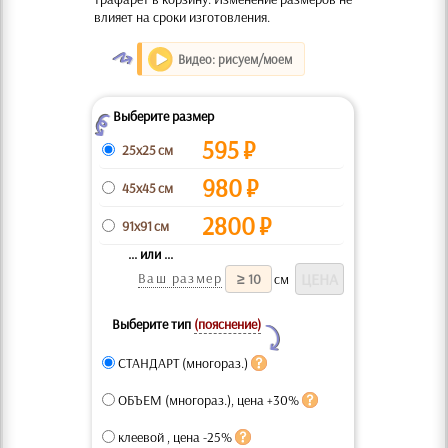
влияет на сроки изготовления.
O
Видео: рисуем/моем
Выберите размер
Z
595
₽
25x25 см
980
₽
45x45 см
2800
₽
91x91 см
... или ...
Ваш размер
см
Выберите тип
(пояснение)
Y
СТАНДАРТ (многораз.)
ОБЪЕМ (многораз.), цена +30%
клеевой , цена -25%