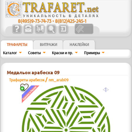
8(495)9-73-74-73
•
8(812)425-245-1
ТРАФАРЕТЫ
ВИТРАЖИ
НАКЛЕЙКИ
Каталог
Советы
Краски и пр.
Примеры
Медальон арабеска 09
/
Трафареты арабесок
nm_arab09
a