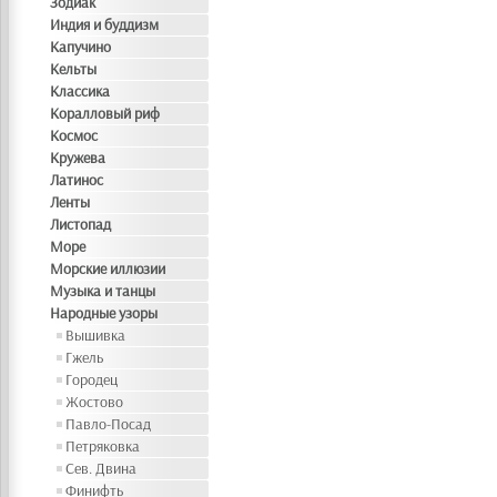
Зодиак
Индия и буддизм
Капучино
Кельты
Классика
Коралловый риф
Космос
Кружева
Латинос
Ленты
Листопад
Море
Морские иллюзии
Музыка и танцы
Народные узоры
Вышивка
Гжель
Городец
Жостово
Павло-Посад
Петряковка
Сев. Двина
Финифть