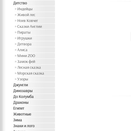
Детство
Индейцы
Живой лес
Ноев Ковчег
Сказки Англии
Пираты
Игрушки
Детвора
Алиса
Мини ZOO
Замок фей
Лесная сказка
Морская сказка
Узоры
Джунгли
Динозавры
До Колумба
Драконы
Египет
Животные
Зима
Знаки и лого