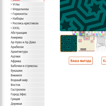
> Углы
> Медальоны
> Горизонты
> Наборы
> Роспись крестиком
> XXXL
Абстракции
Америка
Ар Нуво и Ар Деко
Арабески
Архитектура
Ацтеки
Ваша выгода
К
Африка
Бабочки и стрекозы
Букашки
Викинги
Водный мир
Восток
Гастроном
Город Эфес
Греция
Деревья