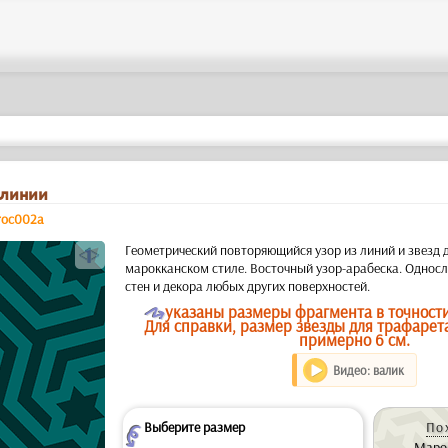
 линии
roc002a
a
Геометрический повторяющийся узор из линий и звезд 
марокканском стиле. Восточный узор-арабеска. Однос
стен и декора любых других поверхностей.
O
указаны размеры фрагмента в точности
Для справки, размер звезды для трафарет
примерно 6 см.
Видео: валик
Выберите размер
По
Z
Марок