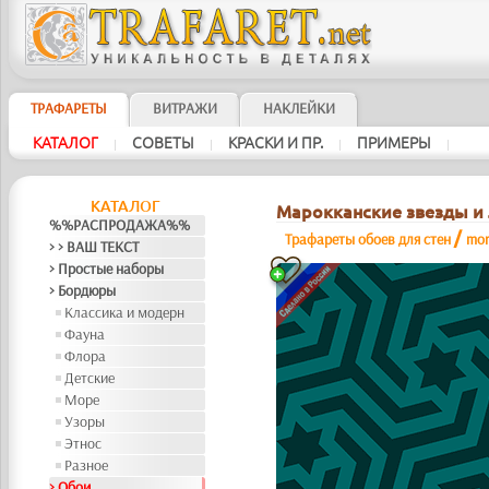
ТРАФАРЕТЫ
ВИТРАЖИ
НАКЛЕЙКИ
КАТАЛОГ
СОВЕТЫ
КРАСКИ И ПР.
ПРИМЕРЫ
|
|
|
|
КАТАЛОГ
Марокканские звезды и
%%РАСПРОДАЖА%%
/
Трафареты обоев для стен
mo
> > ВАШ ТЕКСТ
> Простые наборы
> Бордюры
Классика и модерн
Фауна
Флора
Детские
Море
Узоры
Этнос
Разное
> Обои