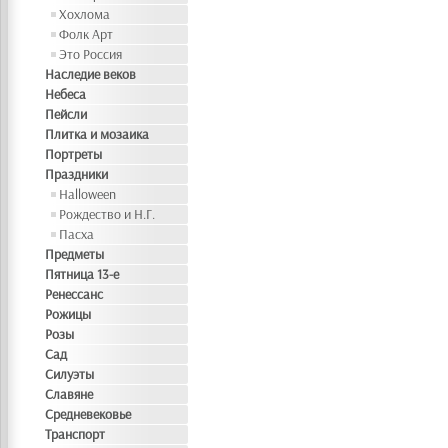
Хохлома
Фолк Арт
Это Россия
Наследие веков
Небеса
Пейсли
Плитка и мозаика
Портреты
Праздники
Halloween
Рождество и Н.Г.
Пасха
Предметы
Пятница 13-е
Ренессанс
Рожицы
Розы
Сад
Силуэты
Славяне
Средневековье
Транспорт