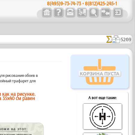
8(495)9-73-74-73 • 8(812)425-245-1
5269
КОРЗИНА ПУСТА
для рисования обоев в
лойный трафарет для
 как на рисунке.
а 35х40 см равен
А вот еще такие:
хожи на этот:
канские звезды и