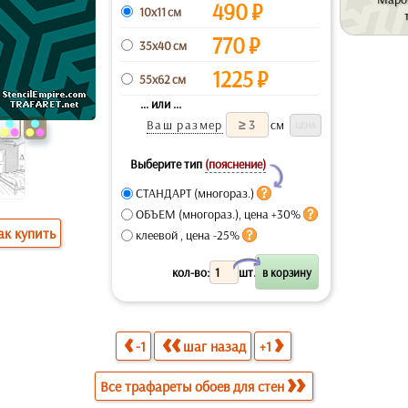
490
₽
10x11 см
770
₽
35x40 см
1225
₽
55x62 см
... или ...
Ваш размер
см
Выберите тип
(пояснение)
Y
СТАНДАРТ (многораз.)
ОБЪЕМ (многораз.), цена +30%
ак купить
клеевой , цена -25%
X
кол-во:
шт.
-1
шаг назад
+1
Все трафареты обоев для стен