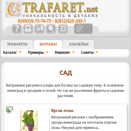
8(495)9-73-74-73
•
8(812)425-245-1
ТРАФАРЕТЫ
ВИТРАЖИ
НАКЛЕЙКИ
Кaтaлoг
Примеры
Реквизит
Советы
САД
Витражные рисунки и узоры для батика на садовую тему. В основном -
виноград в гроздьях и лозой. Но так же различные фрукты и садовые
растения.
Кусок лозы
Витражный рисунок с изображением
грозди винограда на кототком отрезке
лозы. Рисунок для переноса...