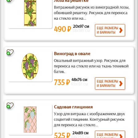
Лоза на решетке
Витражный рисунок из виноградной лозы,
обвившей решетку. Рисунок для переноса
на стекло или на...
20x97 см
490 ₽
ЕЩЕ РАЗМЕРЫ
38x185 см
И ВАРИАНТЫ
Виноград в овале
Овальный витражный узор. Рисунок для
переноса на стекло или на ткань техникой
батик.
48x76 см
735 ₽
ЕЩЕ РАЗМЕРЫ
83x131 см
И ВАРИАНТЫ
Садовая глициния
Узор для витража с изображением двух
соцветий глицинии. Контурный рисунок
для переноса на стекло...
24x89 см
525 ₽
ЕЩЕ РАЗМЕРЫ
68x253 см