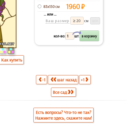
1960
₽
83x150 см
... или ...
Ваш размер
см
X
кол-во:
шт.
Как купить
-1
шаг назад
+1
Все сад
Есть вопросы? Что-то не так?
Нажмите здесь, скажите нам!