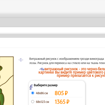
a
Витражный рисунок с изображением грозди винограда 
лозы. Рисунок для переноса на стекло или на ткань техн
O
витражный рисунок - это черно-бел
картинке Вы видите пример цветового 
пример прилагается к рисун
Выберите размер
Z
805
₽
48x86 см
1365
₽
68x123 см