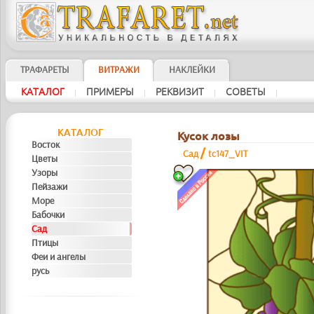
ТРАФАРЕТЫ
ВИТРАЖИ
НАКЛЕЙКИ
КAТAЛOГ
ПРИМЕРЫ
РЕКВИЗИТ
СОВЕТЫ
|
|
|
|
КAТAЛOГ
Кусок лозы
Восток
/
Сад
tc147_VIT
Цветы
Узоры
Пейзажи
Море
Бабочки
Сад
Птицы
Феи и ангелы
русь