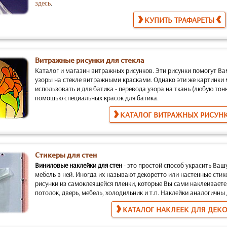
здесь
.
КУПИТЬ ТРАФАРЕТЫ
Витражные рисунки для стекла
Каталог и магазин витражных рисунков.
Эти рисунки помогут Ва
узоры на стекле витражными красками. Однако эти же картинки
использовать и для батика
- перевода узора на ткань (любую тон
помощью специальных красок для батика.
КАТАЛОГ ВИТРАЖНЫХ РИСУН
Стикеры для стен
Виниловые наклейки для стен
-
это простой способ украсить Ваш
мебель в ней. Иногда их называют декоретто или настенные стик
рисунки из самоклеящейся пленки, которые Вы сами наклеиваете
потолок, дверь, мебель, холодильник и т.п. Наклейки аналогичн
КАТАЛОГ НАКЛЕЕК ДЛЯ ДЕК