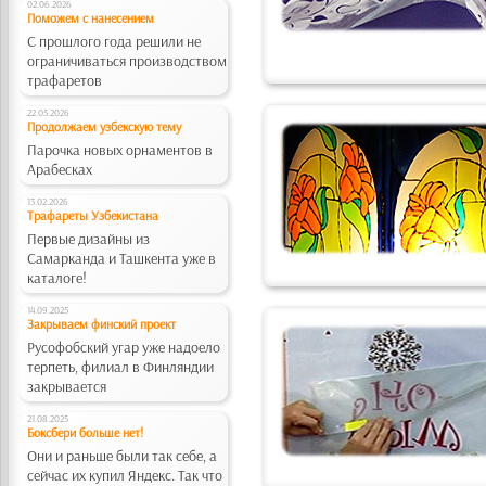
02.06.2026
Поможем с нанесением
С прошлого года решили не
ограничиваться производством
трафаретов
22.05.2026
Продолжаем узбекскую тему
Парочка новых орнаментов в
Арабесках
13.02.2026
Трафареты Узбекистана
Первые дизайны из
Самарканда и Ташкента уже в
каталоге!
14.09.2025
Закрываем финский проект
Русофобский угар уже надоело
терпеть, филиал в Финляндии
закрывается
21.08.2025
Боксбери больше нет!
Они и раньше были так себе, а
сейчас их купил Яндекс. Так что