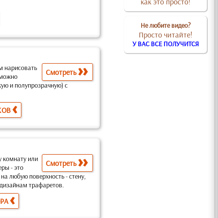
как это просто!
Не любите видео?
Просто читайте!
У ВАС ВСЕ ПОЛУЧИТСЯ
м нарисовать
Смотреть
 можно
кую и полупрозрачную) с
КОВ
у комнату или
Смотреть
еры -
это
 на любую поверхность
- стену,
ы дизайнам трафаретов
.
ОРА