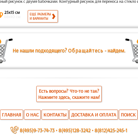
ый рисунок с двумя бабочками. Контурный рисунок для переноса на стекло ил
25x15 см
 ₽
ЕЩЕ РАЗМЕРЫ
68x40 см
И ВАРИАНТЫ
Не нашли подходящего?
Обращайтесь
- найдем.
Есть вопросы? Что-то не так?
Нажмите здесь, скажите нам!
ГЛАВНАЯ
О НАС
КОНТАКТЫ
ДОСТАВКА И ОПЛАТА
ПОИСК
~
8(495)9-73-74-73
•
8(495)128-3242
•
8(812)425-245-1