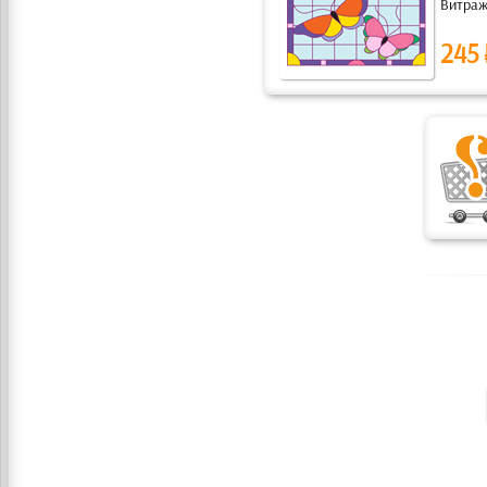
Витражн
245