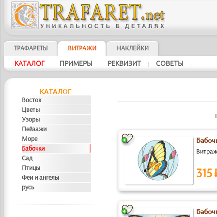
ТРАФАРЕТЫ
ВИТРАЖИ
НАКЛЕЙКИ
КAТAЛOГ
ПРИМЕРЫ
РЕКВИЗИТ
СОВЕТЫ
|
|
|
|
КAТAЛOГ
Восток
Цветы
Узоры
Пейзажи
Море
Бабоч
Бабочки
Витражн
Сад
Птицы
315 
Феи и ангелы
русь
Бабоч