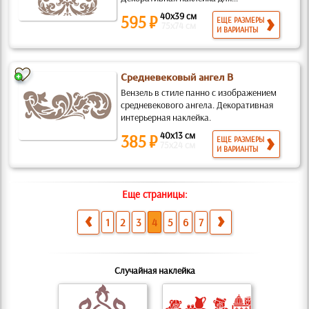
40x39 см
595 ₽
ЕЩЕ РАЗМЕРЫ
75x74 см
И ВАРИАНТЫ
Средневековый ангел В
Вензель в стиле панно с изображением
средневекового ангела. Декоративная
интерьерная наклейка.
40x13 см
385 ₽
ЕЩЕ РАЗМЕРЫ
75x24 см
И ВАРИАНТЫ
Еще страницы:
1
2
3
4
5
6
7
Случайная наклейка