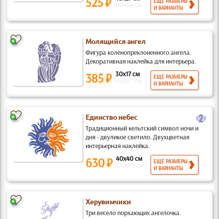
525 ₽
ЕЩЕ РАЗМЕРЫ
100x68 см
И ВАРИАНТЫ
Молящийся ангел
Фигура коленопреклоненного ангела.
Декоративная наклейка для интерьера.
30x17 см
385 ₽
ЕЩЕ РАЗМЕРЫ
100x57 см
И ВАРИАНТЫ
b
Единство небес
Традиционный кельтский символ ночи и
дня - двуликое светило. Двухцветная
интерьерная наклейка.
40x40 см
630 ₽
ЕЩЕ РАЗМЕРЫ
100x99 см
И ВАРИАНТЫ
Херувимчики
Три весело порхающих ангелочка.