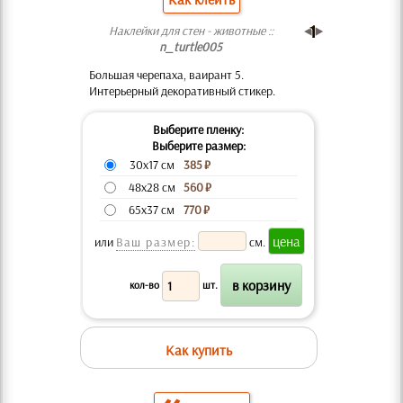
Наклейки для стен - животные ::
n_turtle005
Большая черепаха, ваирант 5.
Интерьерный декоративный стикер.
Выберите пленку:
Выберите размер:
30x17 см
385
₽
48x28 см
560
₽
65x37 см
770
₽
или
Ваш размер:
см.
кол-во
шт.
Как купить