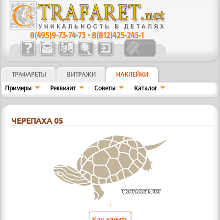
8(495)9-73-74-73
•
8(812)425-245-1
ТРАФАРЕТЫ
ВИТРАЖИ
НАКЛЕЙКИ
Примеры
Реквизит
Советы
Kaтaлoг
ЧЕРЕПАХА 05
:
Как клеить