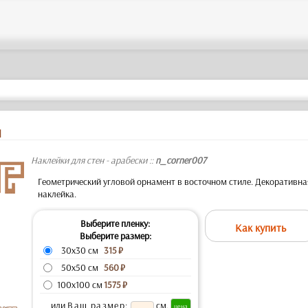
Л
Наклейки для стен - арабески ::
n_corner007
Геометрический угловой орнамент в восточном стиле. Декоративна
наклейка.
Выберите пленку:
Как купить
Выберите размер:
30x30 см
315
₽
50x50 см
560
₽
100x100 см
1575
₽
или
Ваш размер:
см.