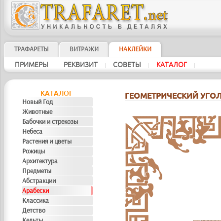
ТРАФАРЕТЫ
ВИТРАЖИ
НАКЛЕЙКИ
ПРИМЕРЫ
РЕКВИЗИТ
СОВЕТЫ
KAТAЛOГ
|
|
|
|
KAТAЛOГ
ГЕОМЕТРИЧЕСКИЙ УГО
Новый Год
Животные
Бабочки и стрекозы
Небеса
Растения и цветы
Рожицы
Архитектура
Предметы
Абстракции
Арабески
Классика
Детство
Кельты