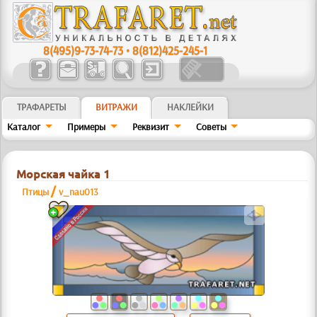
8(495)9-73-74-73
•
8(812)425-245-1
ТРАФАРЕТЫ
ВИТРАЖИ
НАКЛЕЙКИ
Кaтaлoг
Примеры
Реквизит
Советы
Морская чайка 1
/
Птицы
v_nau013
a