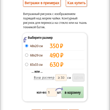
Витражи в примерах
Как купить
Витражный рисунок с изображением
парящей над морем чайки. Контурный
рисунок для переноса на стекло или на ткань
техникой батик.
Выберите размер
Z
350
₽
48x20 см
490
₽
68x29 см
630
₽
83x35 см
... или ...
Ваш размер
см
X
кол-во:
шт.