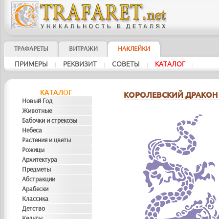
ТРАФАРЕТЫ
ВИТРАЖИ
НАКЛЕЙКИ
ПРИМЕРЫ
РЕКВИЗИТ
СОВЕТЫ
KAТAЛOГ
|
|
|
|
KAТAЛOГ
КОРОЛЕВСКИЙ ДРАКОН
Новый Год
Животные
Бабочки и стрекозы
Небеса
Растения и цветы
Рожицы
Архитектура
Предметы
Абстракции
Арабески
Классика
Детство
Кельты