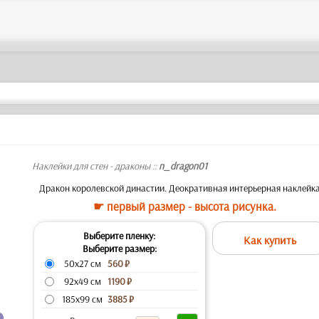
Наклейки для стен - драконы ::
n_dragon01
Дракон королевской династии. Деокративная интерьерная наклейка
☛ первый размер - высота рисунка.
Выберите пленку:
Как купить
Выберите размер:
50x27 см
560
₽
92x49 см
1190
₽
185x99 см
3885
₽