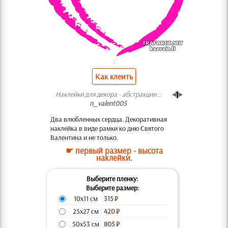
:
Как клеить
Наклейки для декора - абстракции ::
n_valent005
Два влюбленных сердца. Декоративная
наклейка в виде рамки ко дню Святого
Валентина и не только.
☛ первый размер - высота
наклейки.
Выберите пленку:
Выберите размер:
10x11 см
315
₽
25x27 см
420
₽
50x53 см
805
₽